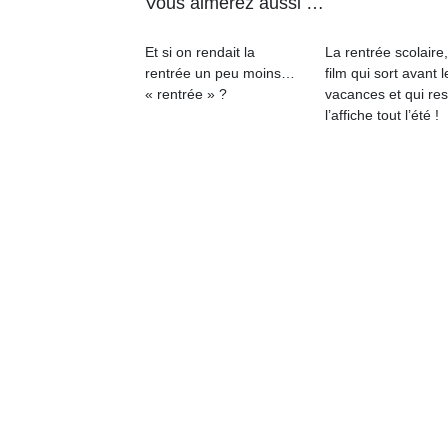
Vous aimerez aussi …
qu
so
Et si on rendait la
La rentrée scolaire
s
rentrée un peu moins…
film qui sort avant l
c
« rentrée » ?
vacances et qui res
p
l’affiche tout l’été !
en
Do
me
am
à 
co
…