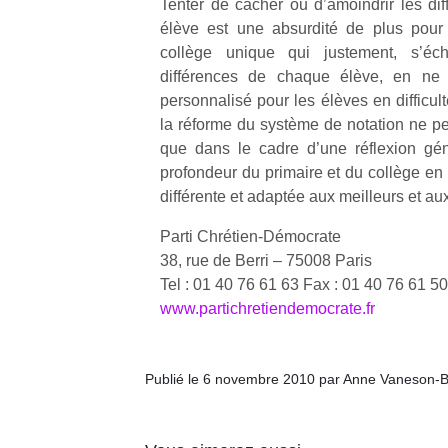
Tenter de cacher ou d’amoindrir les dif
élève est une absurdité de plus pour
collège unique qui justement, s’éc
différences de chaque élève, en ne 
personnalisé pour les élèves en difficult
la réforme du système de notation ne pe
Un
que dans le cadre d’une réflexion gé
profondeur du primaire et du collège en 
différente et adaptée aux meilleurs et aux 
p
e
Parti Chrétien-Démocrate
u
38, rue de Berri – 75008 Paris
Tel : 01 40 76 61 63 Fax : 01 40 76 61 50
www.partichretiendemocrate.fr
cl
Publié le 6 novembre 2010 par Anne Vaneson-
Le
pe
qu