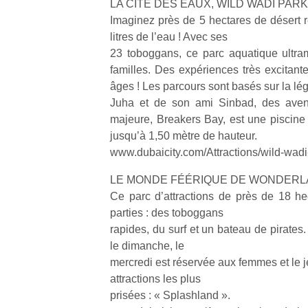
LA CITÉ DES EAUX, WILD WADI PARK
Imaginez près de 5 hectares de désert r
litres de l’eau ! Avec ses
23 toboggans, ce parc aquatique ultra
familles. Des expériences très excitant
âges ! Les parcours sont basés sur la l
Un
Juha et de son ami Sinbad, des aventu
majeure, Breakers Bay, est une piscine 
jusqu’à 1,50 mètre de hauteur.
p
www.dubaicity.com/Attractions/wild-wad
e
u
LE MONDE FÉÉRIQUE DE WONDER
Ce parc d’attractions de près de 18 hec
parties : des toboggans
rapides, du surf et un bateau de pirates. 
le dimanche, le
cl
mercredi est réservée aux femmes et le j
Le
attractions les plus
pe
prisées : « Splashland ».
qu