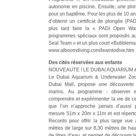
une
trampolines
l’
autonome en piscine. Ensuite, une plo
nouvelle
pour les
pour un baptême. Pour les plus de 10 ans,
trottinette
grands et
d’obtenir un certificat de plongée (PAD
mécanique
les petits !
plus tard faire la « PADI Open Wa
Durant les
Ap
Beeper
programmes spéciaux sont proposés au
vacances
co
Les
Seal Team » et un plus court «Bubblema
estivales
su
enfants
www.alboomdiving.com/learntodive.htm
et avec le
de
débordent
retour des
co
souvent
Des cités réservées aux enfants
beaux
fe
d’énergie.
NOUVEAUTE ! LE DUBAI AQUARIUM
jours, c’est
he
Varier les
Le Dubai Aquarium & Underwater Zoo,
l’occasion
di
occupations
rêvée
de
Dubai Mall, propose une découverte 
n’est pas
pour les
re
toujours
marins. Au programme : observer e
enfants
de
simple.
comprendre et expérimenter la vie de ce
de…
d’
Conjuguer
que l’on n’approche jamais d’aussi p
pe
divertissement,
mesure 51m x 20m x 11m et est répert
pr
activité
Records pour offrir la plus large vue
15
physique
mètres de large sur 8,30 mètres de haute
ou
de litres d’eau, et permet de découvrir 
apprentissage…