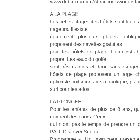
www.dubaicity.com/Attractions/wonderla
qu
so
A LA PLAGE
s
Les belles plages des hôtels sont toutes
c
nageurs. Il existe
p
en
également plusieurs plages publiqu
Do
proposent des navettes gratuites
me
pour les hôtels de plage. L’eau est ch
am
propre. Les eaux du golfe
à 
sont très calmes et donc sans danger 
co
hôtels de plage proposent un large cho
…
optimiste, initiation au ski nautique, pla
surf pour les ados.
LA PLONGÉE
Pour les enfants de plus de 8 ans, q
donnent des cours. Ceux
qui n’ont pas le temps de prendre un 
PADI Discover Scuba
NextGen,
Des
Programme ». Un instructeur présente