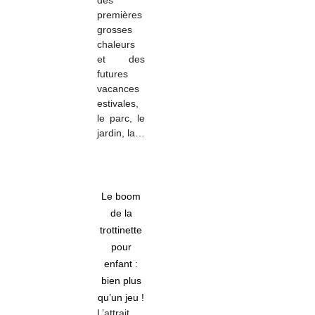
des
premières
grosses
chaleurs
et des
futures
vacances
estivales,
le parc, le
jardin, la…
Le boom
de la
trottinette
pour
enfant :
bien plus
qu’un jeu !
L’attrait