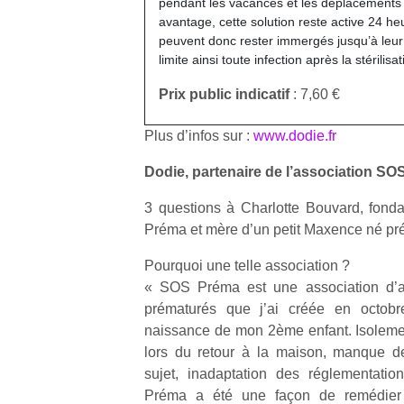
pendant les vacances et les déplacement
l’
avantage, cette solution reste active 24 he
peuvent donc rester immergés jusqu’à leur u
NextGen,
Des
limite ainsi toute infection après la stérilisat
une
trampolines
nouvelle
Prix public indicatif
: 7,60 €
pour les
Ap
trottinette
co
grands et
mécanique
su
Plus d’infos sur :
www.dodie.fr
les petits !
Beeper
de
Durant les
Les
Dodie, partenaire de l’association S
co
vacances
enfants
fe
estivales
3 questions à Charlotte Bouvard, fonda
débordent
he
et avec le
souvent
Préma et mère d’un petit Maxence né p
di
retour des
d’énergie.
de
beaux
Pourquoi une telle association ?
Varier les
re
jours, c’est
occupations
de
« SOS Préma est une association d’ai
l’occasion
n’est pas
d’
prématurés que j’ai créée en octob
rêvée
toujours
pe
pour les
naissance de mon 2ème enfant. Isoleme
simple.
pr
enfants
lors du retour à la maison, manque d
Conjuguer
15
de…
sujet, inadaptation des réglementat
divertissement,
Préma a été une façon de remédier 
activité