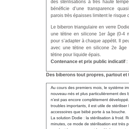
des stérilisations à très haute tempé
qu
bénéficie d’une transparence quasi
so
s
parois très épaisses limitent le risque
c
Le biberon triangulaire en verre Dod
p
en
une tétine en silicone 1er âge (0-4 
Do
pour s’adapter à chaque appétit. Il peut
me
avec une tétine en silicone 2e âge
am
tétine pour liquide épais.
à 
Contenance et prix public indicatif
:
co
…
Des biberons tout propres, partout et 
Au cours des premiers mois, le système im
nouveau-nés et plus particulièrement des
n’est pas encore complètement développé.
troubles importants, il est utile de stériliser
accessoires que bébé porte à sa bouche.
La solution Dodie : la stérilisation à froid.
minutes, ce mode de stérilisation est très