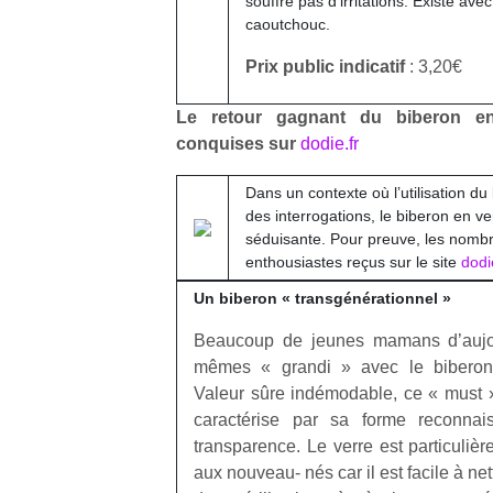
souffre pas d’irritations. Existe avec
caoutchouc.
Prix public indicatif
: 3,20€
Le retour gagnant du biberon e
conquises sur
dodie.fr
Un
Dans un contexte où l’utilisation du
des interrogations, le biberon en ve
p
séduisante. Pour preuve, les nom
e
enthousiastes reçus sur le site
dodi
u
Un biberon « transgénérationnel »
Beaucoup de jeunes mamans d’aujou
mêmes « grandi » avec le biberon
Valeur sûre indémodable, ce « must 
cl
caractérise par sa forme reconnai
Le
transparence. Le verre est particuliè
pe
aux nouveau- nés car il est facile à net
qu