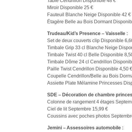
Table Cendrillon Disponible 48 €
Miroir Disponible 25 €
Fauteuil Blanche Neige Disponible 42 €
Étagère Belle au Bois Dormant Disponib
Trudeau/Kid’s Presence – Vaisselle :
Un
Set de deux couverts clip Disponible 6,6
Timbale Grip 33 cl Blanche Neige Dispon
Timbale Twist 40 cl Belle Disponible 8,5
p
Timbale Dôme 24 cl Cendrillon Disponib
e
Paille Twist Cendrillon Disponible 4,50 
u
Coupelle Cendrillon/Belle au Bois Dorm
Assiette Plate Mélamine Princesses Disp
SDE – Décoration de chambre princes
Colonne de rangement 4 étages Septemb
Ciel de lit Septembre 15,99 €
cl
Coussins avec poches photos Septembr
Le
pe
Jemini – Assessoires automobile :
qu