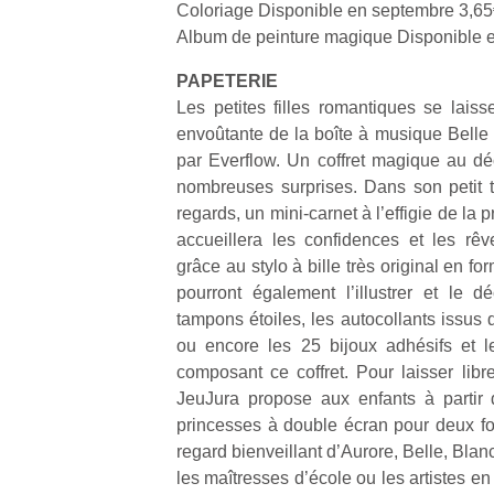
Coloriage Disponible en septembre 3,6
physique
Album de peinture magique Disponible 
ou
apprentissage…
PAPETERIE
Les petites filles romantiques se laiss
envoûtante de la boîte à musique Bell
par Everflow. Un coffret magique au déc
nombreuses surprises. Dans son petit tir
regards, un mini-carnet à l’effigie de la 
accueillera les confidences et les rêv
grâce au stylo à bille très original en fo
pourront également l’illustrer et le 
tampons étoiles, les autocollants issus 
ou encore les 25 bijoux adhésifs et le
composant ce coffret. Pour laisser libr
JeuJura propose aux enfants à partir
princesses à double écran pour deux fo
regard bienveillant d’Aurore, Belle, Blan
les maîtresses d’école ou les artistes en