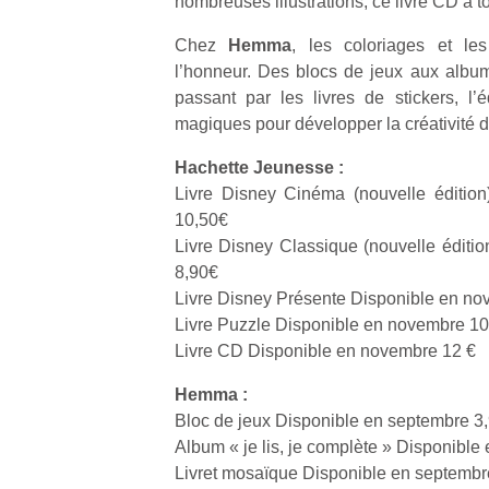
nombreuses illustrations, ce livre CD à to
Chez
Hemma
, les coloriages et les
NextGen,
l’
Des
l’honneur. Des blocs de jeux aux albu
une
trampolines
passant par les livres de stickers, l’
nouvelle
pour les
magiques pour développer la créativité d
trottinette
grands et
mécanique
Ap
Hachette Jeunesse :
les petits !
Beeper
co
Durant les
Livre Disney Cinéma (nouvelle éditio
Les
su
vacances
10,50€
enfants
de
estivales
Livre Disney Classique (nouvelle éditi
débordent
co
et avec le
8,90€
souvent
fe
retour des
Livre Disney Présente Disponible en n
d’énergie.
he
beaux
Varier les
Livre Puzzle Disponible en novembre 1
di
jours, c’est
occupations
de
Livre CD Disponible en novembre 12 €
l’occasion
n’est pas
re
rêvée
toujours
de
Hemma :
pour les
simple.
d’
Bloc de jeux Disponible en septembre 3
enfants
Conjuguer
pe
de…
Album « je lis, je complète » Disponibl
divertissement,
pr
Livret mosaïque Disponible en septembr
activité
15