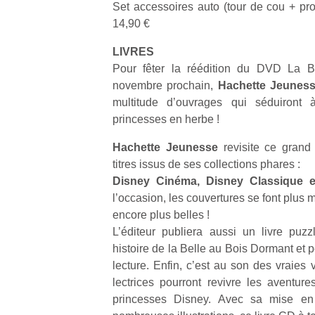
Set accessoires auto (tour de cou + pro
qu
so
14,90 €
s
LIVRES
c
p
Pour fêter la réédition du DVD La 
en
novembre prochain,
Hachette Jeune
Do
multitude d’ouvrages qui séduiront 
me
princesses en herbe !
am
à 
Hachette Jeunesse
revisite ce grand
co
titres issus de ses collections phares :
…
Disney Cinéma, Disney Classique e
l’occasion, les couvertures se font plus
encore plus belles !
L’éditeur publiera aussi un livre puzz
histoire de la Belle au Bois Dormant et pe
lecture. Enfin, c’est au son des vraies 
lectrices pourront revivre les aventur
princesses Disney. Avec sa mise e