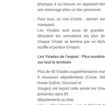
qu
physique à sa mesure en apportant des
so
son entourage et/ou un don personnel.
s
c
Pour tous, un mot d’ordre : donner so
p
manquent.
en
Les Virades sont aussi de grandes 
Do
déroulent les animations les plus div
me
chaque Virade se termine par un lâch
am
à 
souffle et porteur d’espoir.
co
Les Virades de l’espoir : Plus nombr
…
sur tout le territoire
Plus de 40 Virades supplémentaires marq
6 nouveaux départements (Corse, Nièv
Haute-Saône, Vaucluse et
Vosges) ont rejoint cette année les Vira
présentes dans 85
départements au total.