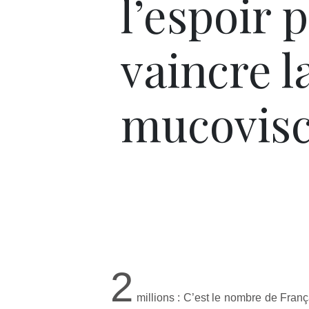
l’espoir 
vaincre l
mucovisc
2
millions : C’est le nombre de França