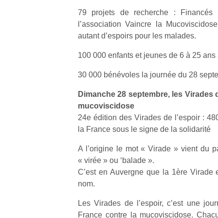
79 projets de recherche : Financés
l’association Vaincre la Mucoviscidos
autant d’espoirs pour les malades.
100 000 enfants et jeunes de 6 à 25 ans
Un
30 000 bénévoles la journée du 28 sept
Dimanche 28 septembre, les Virades de
p
mucoviscidose
e
24e édition des Virades de l’espoir : 48
u
la France sous le signe de la solidarité
A l’origine le mot « Virade » vient du p
« virée » ou ‘balade ».
C’est en Auvergne que la 1ère Virade 
cl
nom.
Le
pe
Les Virades de l’espoir, c’est une jour
qu
France contre la mucoviscidose. Chacu