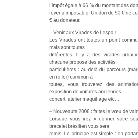
physique
l’impôt égale à 66 % du montant des don
ou
revenu imposable. Un don de 50 € ne co
apprentissage…
€ au donateur.
– Venir aux Virades de l’espoir
Les Virades ont toutes un point commun
mais sont toutes
différentes. Il y a des virades urbain
chacune propose des activités
particulières : au-delà du parcours (mar
en roller) commun à
toutes, vous trouverez des animati
exposition de voitures anciennes,
concert, atelier maquillage etc…
– Nouveauté 2008 : faites le vœu de vai
Lorsque vous irez « donner votre sou
bracelet brésilien vous sera
remis. Le principe est simple : en portan