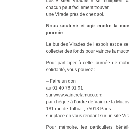
Les « sites Virades » se multiplient d
chacun peut facilement trouver
NextGen,
une Virade près de chez soi.
l’
Des
une
trampolines
Nous soutenir et agir contre la muc
nouvelle
pour les
journée
trottinette
grands et
mécanique
Ap
Le but des Virades de l’espoir est de sen
les petits !
Beeper
co
Durant les
collecter des fonds pour vaincre la muco
Les
su
vacances
enfants
de
Pour participer à cette journée de mobil
estivales
débordent
co
et avec le
solidarité, vous pouvez :
souvent
fe
retour des
d’énergie.
he
beaux
– Faire un don
Varier les
di
jours, c’est
au 01 40 78 91 91
occupations
de
l’occasion
sur www.vaincrelamuco.org
n’est pas
re
rêvée
par chèque à l’ordre de Vaincre la Muco
toujours
de
pour les
181 rue de Tolbiac, 75013 Paris
simple.
d’
enfants
Conjuguer
sur place en vous rendant sur un site Vi
pe
de…
divertissement,
pr
Pour mémoire, les particuliers bénéfi
activité
15