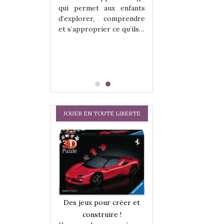
hes quelles
Les peluches q
qui permet aux enfants
ent, sont des
qu’elles soient, s
d’explorer, comprendre
s pour les
compagnons pou
et s’approprier ce qu’ils…
dou, meilleur
enfants. Doudou, m
 à câliner,
ami, objet à câ
confident,…
JOUER EN TOUTE LIBERTE
a trottinette
Comment choisir
Des jeux pour créer et
 : bien plus
cabanes et des tip
construire !