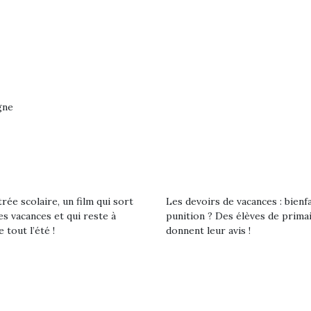
gne
rée scolaire, un film qui sort
Les devoirs de vacances : bienf
es vacances et qui reste à
punition ? Des élèves de prima
e tout l’été !
donnent leur avis !
loutre en peluche
Petit chef deviendra
Une loutre
r les enfants, un
grand !
pour les 
Les jeux d’imitation
al qui change des
animal qui
constituent un véritable
ands classiques !
grands cl
terrain d’apprentissage