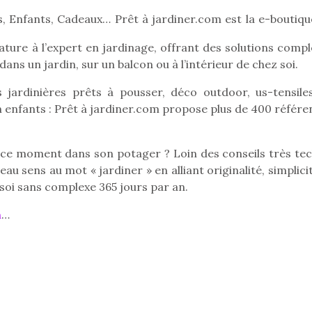
es, Enfants, Cadeaux… Prêt à jardiner.com est la e-boutiqu
nature à l’expert en jardinage, offrant des solutions comp
Pâques 2026 : chocolats
Pâques 2026
dans un jardin, sur un balcon ou à l’intérieur de chez soi.
et idées pour une chasse
et idées po
ts jardinières prêts à pousser, déco outdoor, us-tensile
aux œufs magique en
aux œufs 
ion enfants : Prêt à jardiner.com propose plus de 400 référ
famille
fam
Chocolats à petits prix,
Chocolats à
jouets malins et idées
jouets mal
n ce moment dans son potager ? Loin des conseils très tec
créatives… voici de quoi
créatives… 
organiser une chasse aux
organiser u
u sens au mot « jardiner » en alliant originalité, simplici
œufs magique…
œufs magiq
z soi sans complexe 365 jours par an.
m
…