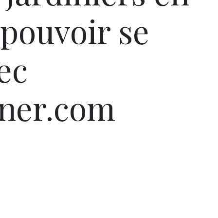
 pouvoir se
ec
iner.com