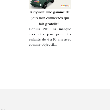
une gamme de
Kidywolf, une gamme de
Kidywolf, une ga
onnectés qui
jeux non connectés qui
jeux non connecté
randir !
fait grandir !
fait grandir 
9 la marque
Depuis 2019 la marque
Depuis 2019 la 
eux pour les
crée des jeux pour les
crée des jeux po
 à 10 ans avec
enfants de 4 à 10 ans avec
enfants de 4 à 10 a
tif…
comme objectif…
comme objectif…