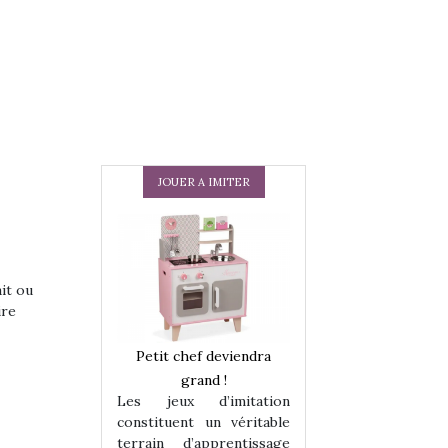
JOUER A IMITER
ait ou
ire
 en peluche
Petit chef deviendra
Une loutre en pe
enfants, un
grand !
pour les enfants
Les jeux d’imitation
 change des
animal qui chang
constituent un véritable
assiques !
grands classiqu
terrain d’apprentissage