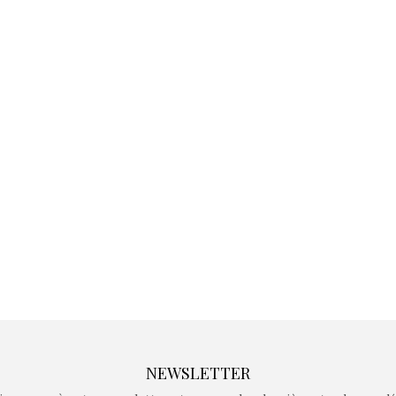
Kidywolf, une gamme de
Kidywolf, 
jeux non connectés qui
jeux non c
fait grandir !
fait g
Depuis 2019 la marque
Depuis 201
crée des jeux pour les
crée des j
enfants de 4 à 10 ans avec
enfants de 4
comme objectif…
comme objec
NEWSLETTER