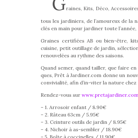
G
raines, Kits, Déco, Accessoir
tous les jardiniers, de l’amoureux de la 
clés en main pour jardiner toute l’année, 
Graines certifiées AB ou bien-être, ki
cuisine, petit outillage de jardin, sélect
renouvelées au rythme des saisons.
Quand semer, quand tailler, que faire e
ques, Prêt à Jardiner.com donne un nouvea
convivialité, afin d’in-viter la nature che
Rendez-vous sur
www.pretajardiner.co
– 1. Arrosoir enfant / 8.90€
– 2. Râteau 63cm / 5.95€
– 3. Ceinture outils de jardin / 8.95€
– 4. Nichoir à as-sembler / 18.90€
– 5. Boîte à coccinelles / 11.90€