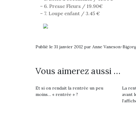
– 6. Presse Fleurs / 19.90€
– 7. Loupe enfant / 3.45 €
Publié le 31 janvier 2012 par Anne Vaneson-Bigor
Vous aimerez aussi …
Et si on rendait la rentrée un peu
La rent
moins… « rentrée » ?
avant l
l’affich
Une 
pou
anim
gr