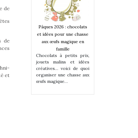
e de
lètes
 : chocolats
Pâques 2026 : chocolats
Pâques 2026 : cho
ur une chasse
et idées pour une chasse
et idées pour une
s de
magique en
aux œufs magique en
aux œufs magiqu
ences
ille
famille
famille
 petits prix,
Chocolats à petits prix,
Chocolats à petit
ins et idées
jouets malins et idées
jouets malins et
hni-
voici de quoi
créatives… voici de quoi
créatives… voici 
ne chasse aux
organiser une chasse aux
organiser une cha
té et
ue…
œufs magique…
œufs magique…