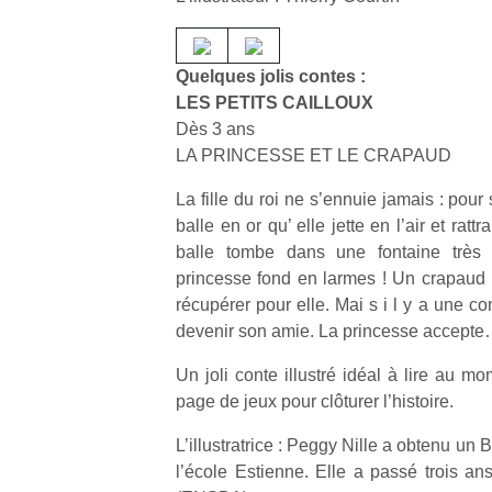
Quelques jolis contes :
LES PETITS CAILLOUX
Dès 3 ans
LA PRINCESSE ET LE CRAPAUD
La fille du roi ne s’ennuie jamais : pour s
balle en or qu’ elle jette en l’air et ratt
balle tombe dans une fontaine très p
princesse fond en larmes ! Un crapaud lu
récupérer pour elle. Mai s i l y a une con
devenir son amie. La princesse accept
Un joli conte illustré idéal à lire au 
page de jeux pour clôturer l’histoire.
L’illustratrice : Peggy Nille a obtenu un 
l’école Estienne. Elle a passé trois an
NextGen,
Des
Et si
T