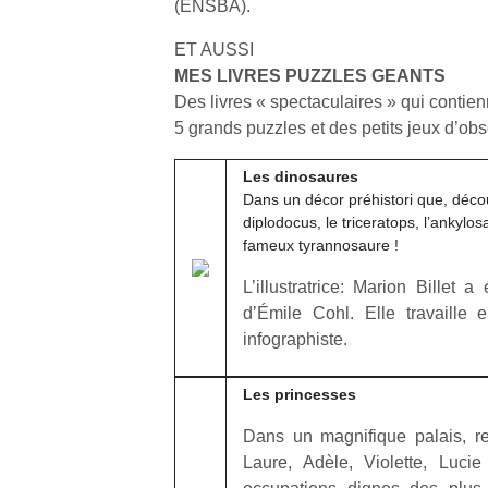
(ENSBA).
une
trampolines
l’aventure
A 
nouvelle
pour les
était au
ET AUSSI
du
trottinette
grands et
bout du
MES LIVRES PUZZLES GEANTS
dé
mécanique
les petits !
jardin ?
Des livres « spectaculaires » qui contie
de
Durant les
Après trois
Beeper
5 grands puzzles et des petits jeux d’obs
pr
vacances
confinements
Les
gr
estivales
successifs,
enfants
ch
Les dinosaures
et avec le
des
débordent
e
Dans un décor préhistori que, décou
retour des
couvre-
souvent
fu
diplodocus, le triceratops, l’ankylos
beaux
feux à des
d’énergie.
va
fameux tyrannosaure !
jours, c’est
heures
Varier les
es
l’occasion
différentes,
occupations
L’illustratrice: Marion Billet 
le
rêvée
des
n’est pas
d’Émile Cohl. Elle travaille en
ja
pour les
restrictions
toujours
infographiste.
enfants
de
simple.
de…
d’éloignement
Conjuguer
pendant
divertissement,
Les princesses
presque
activité
Dans un magnifique palais, re
15 mois,…
physique
Laure, Adèle, Violette, Lucie
ou
apprentissage…