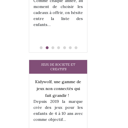
 jeu !
les enfants ?
Comme chaque année, au
our la glisse
Quelle que soit l
moment de choisir les
sel, et même
sous laquel
cadeaux à offrir, on hésite
tits peuvent
matérialise le tipi 
entre la liste des
 s’y initier.
tissu, plastique…)
enfants…
te…
petite tente posé
JEUX DE SOCIETE ET
CREATIFS
une gamme de
Kidywolf, une gamme de
Kidywolf, une ga
onnectés qui
jeux non connectés qui
jeux non connecté
randir !
fait grandir !
fait grandir 
9 la marque
Depuis 2019 la marque
Depuis 2019 la 
eux pour les
crée des jeux pour les
crée des jeux po
 à 10 ans avec
enfants de 4 à 10 ans avec
enfants de 4 à 10 a
tif…
comme objectif…
comme objectif…