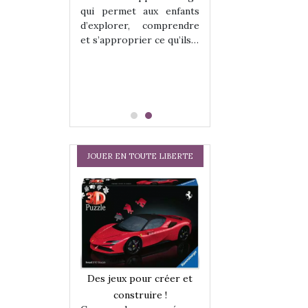
hes quelles
Les peluches q
qui permet aux enfants
ent, sont des
qu’elles soient, s
d’explorer, comprendre
s pour les
compagnons pou
et s’approprier ce qu’ils…
dou, meilleur
enfants. Doudou, m
 à câliner,
ami, objet à câ
confident,…
JOUER EN TOUTE LIBERTE
a trottinette
Comment choisir
Des jeux pour créer et
 : bien plus
cabanes et des tip
construire !