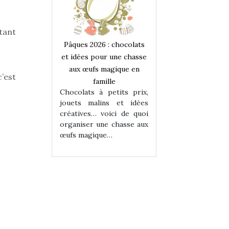
tant
 : chocolats
Pâques 2026 : chocolats
Pâques 2026 : cho
ur une chasse
et idées pour une chasse
et idées pour une
magique en
aux œufs magique en
aux œufs magiqu
’est
ille
famille
famille
 petits prix,
Chocolats à petits prix,
Chocolats à petit
ins et idées
jouets malins et idées
jouets malins et
voici de quoi
créatives… voici de quoi
créatives… voici 
ne chasse aux
organiser une chasse aux
organiser une cha
ue…
œufs magique…
œufs magique…