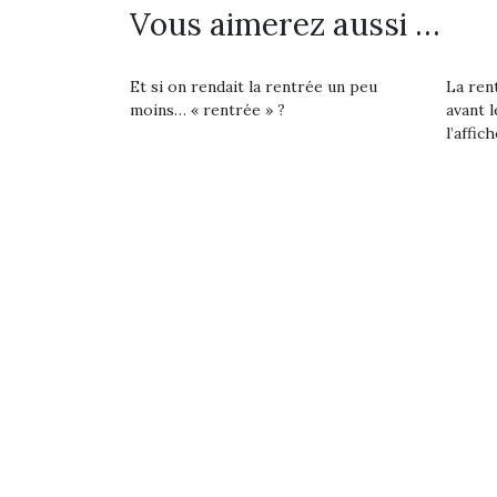
Vous aimerez aussi …
Et si on rendait la rentrée un peu
La rent
moins… « rentrée » ?
avant l
l’affich
Une 
pou
anim
gr