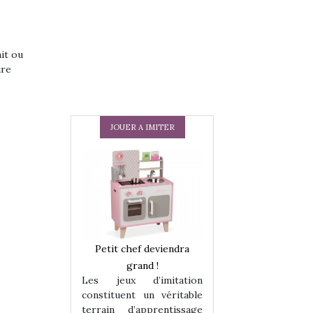
ait ou
ire
JOUER A IMITER
 en peluche
Petit chef deviendra
Une loutre en pe
enfants, un
grand !
pour les enfants
Les jeux d’imitation
 change des
animal qui chang
constituent un véritable
assiques !
grands classiqu
terrain d’apprentissage