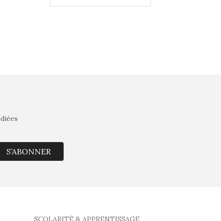
édiées
S’ABONNER
SCOLARITÉ & APPRENTISSAGE