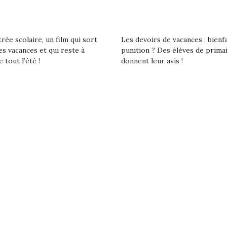
rée scolaire, un film qui sort
Les devoirs de vacances : bienf
es vacances et qui reste à
punition ? Des élèves de prima
e tout l’été !
donnent leur avis !
loutre en peluche
Petit chef deviendra
Une loutre
r les enfants, un
grand !
pour les 
Les jeux d’imitation
al qui change des
animal qui
constituent un véritable
ands classiques !
grands cl
terrain d’apprentissage