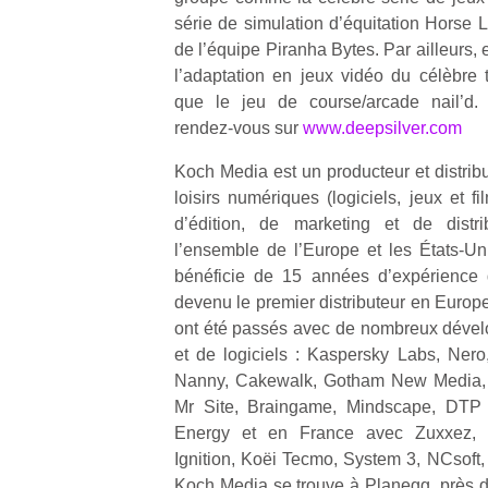
qu
série de simulation d’équitation Horse Li
so
de l’équipe Piranha Bytes. Par ailleurs, 
s
l’adaptation en jeux vidéo du célèbre t
c
que le jeu de course/arcade nail’d. 
p
en
rendez-vous sur
www.deepsilver.com
Do
Koch Media est un producteur et distrib
me
am
loisirs numériques (logiciels, jeux et f
à 
d’édition, de marketing et de distr
co
l’ensemble de l’Europe et les États-U
…
bénéficie de 15 années d’expérience 
devenu le premier distributeur en Europ
ont été passés avec de nombreux dévelo
et de logiciels : Kaspersky Labs, Nero
Nanny, Cakewalk, Gotham New Media, 
Mr Site, Braingame, Mindscape, DTP 
Energy et en France avec Zuxxez, 
Ignition, Koëi Tecmo, System 3, NCsoft
Koch Media se trouve à Planegg, près 