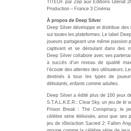
TITEUF par Zep aux Editions Glénat 
Production – France 3 Cinéma
À propos de Deep Silver
Deep Silver développe et distribue des log
sur toutes les plateformes. Le label Deep
Un
joueurs partageant une même passion p
captivant et se déroulant dans des mo
Deep Silver collabore avec ses partenai
p
à succès d’un niveau de qualité maxi
e
l’écoute des attentes des utilisateurs. L
u
destinés à tous les types de joueur
débutants, enfants comme adultes.
Deep Silver a édité plus de 100 jeux d
S.T.A.L.K.E.R.: Clear Sky, un jeu de tir 
Prison Break : The Conspiracy, le je
cl
Le
célèbre série télévisée, ainsi que se
pe
jeu de rôle/action Sacred 2: Fallen Ang
qu
groupe comme la célèbre série de jeux d