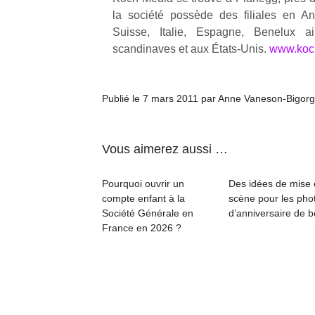
la société possède des filiales en Ang
Suisse, Italie, Espagne, Benelux 
NextGen,
l’
Des
scandinaves et aux États-Unis.
www.koc
une
trampolines
nouvelle
pour les
trottinette
grands et
Publié le 7 mars 2011 par Anne Vaneson-Bigor
mécanique
Ap
les petits !
Beeper
co
Durant les
Les
su
vacances
Vous aimerez aussi …
enfants
de
estivales
débordent
co
et avec le
souvent
fe
retour des
Pourquoi ouvrir un
Des idées de mise
d’énergie.
he
beaux
compte enfant à la
scène pour les pho
Varier les
di
jours, c’est
Société Générale en
d’anniversaire de 
occupations
de
l’occasion
France en 2026 ?
n’est pas
re
rêvée
toujours
de
pour les
simple.
d’
enfants
Conjuguer
pe
de…
divertissement,
pr
activité
15