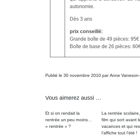
autonomie.
Dès 3 ans
prix conseillé:
Grande boîte de 49 pièces: 95€
Un
Boîte de base de 26 pièces: 60
p
e
Publié le 30 novembre 2010 par Anne Vaneson
u
Vous aimerez aussi …
Et si on rendait la
La rentrée scolaire
cl
rentrée un peu moins…
film qui sort avant l
Le
« rentrée » ?
vacances et qui res
pe
l’affiche tout l’été !
qu