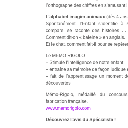
qu
l’orthographe des chiffres en s’amusant !
so
s
L’alphabet imagier animaux
(dès 4 ans
c
Spontanément, l’Enfant s’identifie à
p
compare, se raconte des histoires … 
en
Comment dit-on « baleine » en anglais.
Do
Et le chat, comment fait-il pour se repér
me
am
Le MEMO-RIGOLO
à 
– Stimule l’intelligence de notre enfant
co
…
– entraîne sa mémoire de façon ludique 
– fait de l’apprentissage un moment d
découvertes
Mémo-Rigolo, médaillé du concour
fabrication française.
www.memorigolo.com
Découvrez l’avis du Spécialiste !