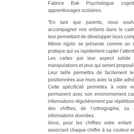
Fabrice Bak Psychologue cogniti
apprentissages scolaires.
NextGen,
l’
Des
une
“En tant que parents, nous souhai
trampolines
nouvelle
accompagner nos enfants dans le cadre
pour les
trottinette
leur permettant de développer leurs com
grands et
mécanique
Mémo rigolo se présente comme un mat
Ap
les petits !
Beeper
pratique qui va rapidement capter l’attent
co
Durant les
Les
su
Les cartes par leur aspect solide r
vacances
enfants
de
estivales
manipulations et jeux qui seront proposé
débordent
co
et avec le
Leur taille permettra de facilement l
souvent
fe
retour des
positionnées aux murs avec la pâte adhé
d’énergie.
he
beaux
Cette spécificité permettra à votre 
Varier les
di
jours, c’est
permanent avec son environnement car 
occupations
de
l’occasion
n’est pas
informations régulièrement par répétitio
re
rêvée
toujours
de
des chiffres, de l’orthographe, sa
pour les
simple.
d’
enfants
informations données.
Conjuguer
pe
de…
Ainsi, pour les chiffres votre enfan
divertissement,
pr
associant chaque chiffre à sa couleur et
activité
15