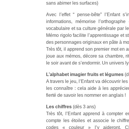
sans abimer les surfaces)
Avec l’effet “ pense-bête” l’Enfant s
informations, mémorise l’orthograph
vocabulaire et sa culture générale par le
Mémo rigolo facilite l’apprentissage et s
Un
des personnages originaux en pâte à mo
Très tôt, il apprend son premier mot en a
joue aux mémos, décore sa chambre, ritu
p
le soir avant de s’endormir. Un univers ly
e
u
L’alphabet imagier fruits et légumes
(d
A travers le jeu, l’Enfant va découvrir les
les connaître : cela aide à les apprécier
fierté de savoir les nommer en anglais !
Les chiffres
(dès 3 ans)
cl
Très tôt, l’Enfant apprend à compter en
Le
pe
compte les étoiles et associe le chiffr
qu
codes « couleur » l’y aideront. C