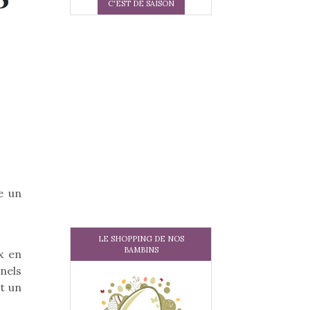
C'EST DE SAISON
e un
LE SHOPPING DE NOS
BAMBINS
x en
nels
t un