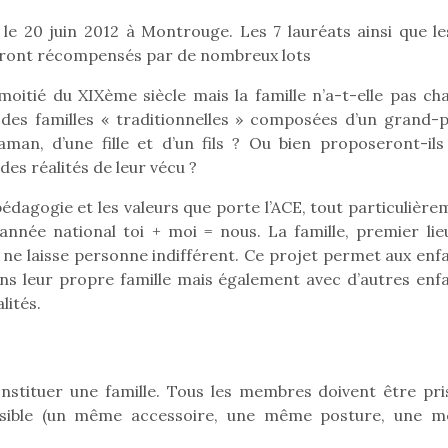
 le 20 juin 2012 à Montrouge. Les 7 lauréats ainsi que le
 seront récompensés par de nombreux lots
Pâques 2026 : chocolats
Pâques 2026
 moitié du XIXème siècle mais la famille n’a-t-elle pas ch
et idées pour une chasse
et idées po
 des familles « traditionnelles » composées d’un grand-p
aux œufs magique en
aux œufs 
an, d’une fille et d’un fils ? Ou bien proposeront-ils
famille
fam
des réalités de leur vécu ?
Chocolats à petits prix,
Chocolats à
jouets malins et idées
jouets mal
pédagogie et les valeurs que porte l’ACE, tout particulièr
créatives… voici de quoi
créatives… 
nnée national toi + moi = nous. La famille, premier lie
organiser une chasse aux
organiser u
, ne laisse personne indifférent. Ce projet permet aux enf
œufs magique…
œufs magiq
ns leur propre famille mais également avec d’autres enfa
lités.
stituer une famille. Tous les membres doivent être pri
sible (un même accessoire, une même posture, une 