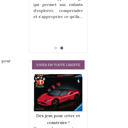
hes quelles
Les peluches q
qui permet aux enfants
ent, sont des
qu’elles soient, s
d’explorer, comprendre
s pour les
compagnons pou
et s’approprier ce qu’ils…
dou, meilleur
enfants. Doudou, m
 à câliner,
ami, objet à câ
confident,…
a pour
JOUER EN TOUTE LIBERTE
a trottinette
Comment choisir
Des jeux pour créer et
 : bien plus
cabanes et des tip
construire !