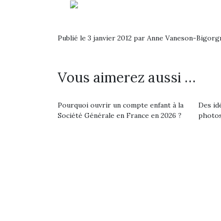
Les p
qu’ell
comp
enfant
Publié le 3 janvier 2012 par Anne Vaneson-Bigorg
ami, 
confid
Vous aimerez aussi …
Pourquoi ouvrir un compte enfant à la
Des id
Société Générale en France en 2026 ?
photos
Et si
b
NextGen, une nouvelle
Après 
trottinette mécanique
Des trampolines pour les
succe