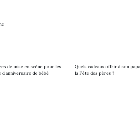
eluches quelles
Les peluc
qui permet aux enfants
es soient, sont des
qu’elles soi
d’explorer, comprendre
agnons pour les
compagnon
et s’approprier ce qu’ils…
s. Doudou, meilleur
enfants. Dou
ne
objet à câliner,
ami, objet
ent,…
confident,…
ées de mise en scène pour les
Quels cadeaux offrir à son pap
 d’anniversaire de bébé
la Fête des pères ?
 l’aventure était au
T’AS TON NERF ?
Le boom de l
out du jardin ?
A l’heure du
pour enfant
trois confinements
déconfinement, des
ssifs, des couvre-