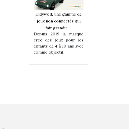
une gamme de
Kidywolf, une gamme de
Kidywolf, une ga
onnectés qui
jeux non connectés qui
jeux non connecté
randir !
fait grandir !
fait grandir 
9 la marque
Depuis 2019 la marque
Depuis 2019 la 
eux pour les
crée des jeux pour les
crée des jeux po
 à 10 ans avec
enfants de 4 à 10 ans avec
enfants de 4 à 10 a
tif…
comme objectif…
comme objectif…