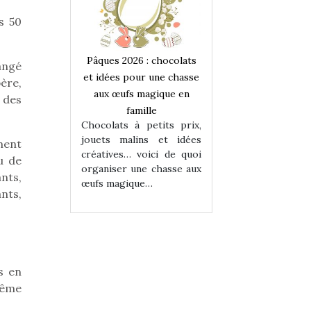
s 50
 : chocolats
Pâques 2026 : chocolats
Pâques 2026 : cho
angé
ur une chasse
et idées pour une chasse
et idées pour une
ère,
magique en
aux œufs magique en
aux œufs magiqu
 des
ille
famille
famille
 petits prix,
Chocolats à petits prix,
Chocolats à petit
ins et idées
jouets malins et idées
jouets malins et
ement
voici de quoi
créatives… voici de quoi
créatives… voici 
u de
ne chasse aux
organiser une chasse aux
organiser une cha
ants,
ue…
œufs magique…
œufs magique…
nts,
s en
même