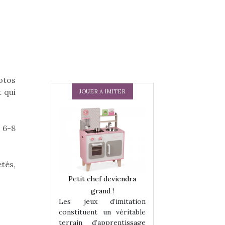
otos
 qui
JOUER A IMITER
 6-8
tés,
 en peluche
Petit chef deviendra
Une loutre en pe
enfants, un
grand !
pour les enfants
Les jeux d’imitation
 change des
animal qui chang
constituent un véritable
assiques !
grands classiqu
terrain d’apprentissage