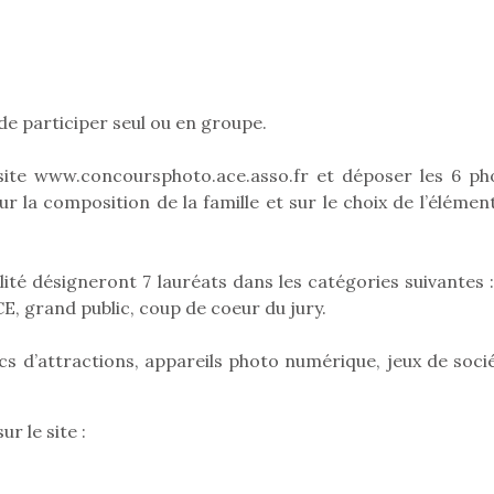
 de participer seul ou en groupe.
e site www.concoursphoto.ace.asso.fr et déposer les 6 ph
 la composition de la famille et sur le choix de l’élément
ité désigneront 7 lauréats dans les catégories suivantes :
ACE, grand public, coup de coeur du jury.
cs d’attractions, appareils photo numérique, jeux de socié
loutre en peluche
Petit chef deviendra
Une loutre
r les enfants, un
grand !
pour les 
r le site :
Les jeux d’imitation
al qui change des
animal qui
constituent un véritable
ands classiques !
grands cl
terrain d’apprentissage