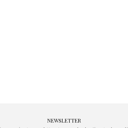
Kidywolf, une gamme de
Kidywolf, 
jeux non connectés qui
jeux non c
fait grandir !
fait g
Depuis 2019 la marque
Depuis 201
crée des jeux pour les
crée des j
enfants de 4 à 10 ans avec
enfants de 4
comme objectif…
comme objec
NEWSLETTER