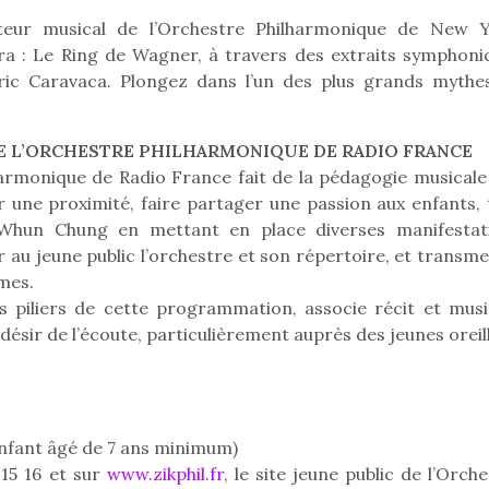
organiser une chasse aux
organiser u
ecteur musical de l’Orchestre Philharmonique de New Y
œufs magique…
œufs magiq
a : Le Ring de Wagner, à travers des extraits symphoni
Eric Caravaca. Plongez dans l’un des plus grands mythe
E L’ORCHESTRE PHILHARMONIQUE DE RADIO FRANCE
lharmonique de Radio France fait de la pédagogie musicale
er une proximité, faire partager une passion aux enfants, 
-Whun Chung en mettant en place diverses manifestat
 au jeune public l’orchestre et son répertoire, et transme
rmes.
des piliers de cette programmation, associe récit et musi
désir de l’écoute, particulièrement auprès des jeunes oreil
nfant âgé de 7 ans minimum)
 15 16 et sur
www.zikphil.fr
, le site jeune public de l’Orch
loutre en peluche
Petit chef deviendra
Une loutre