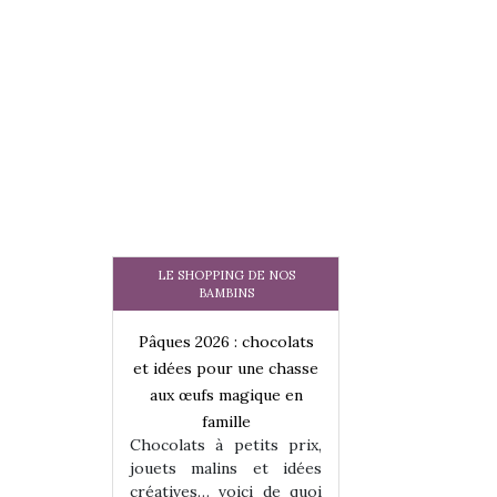
LE SHOPPING DE NOS
BAMBINS
 : chocolats
Pâques 2026 : chocolats
Pâques 2026 : cho
ur une chasse
et idées pour une chasse
et idées pour une
magique en
aux œufs magique en
aux œufs magiqu
ille
famille
famille
 petits prix,
Chocolats à petits prix,
Chocolats à petit
ins et idées
jouets malins et idées
jouets malins et
voici de quoi
créatives… voici de quoi
créatives… voici 