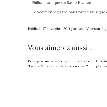
Philharmonique de Radio France
pou
anim
Concert enregistré par France Musique e
gr
Les p
qu’ell
Publié le 17 novembre 2011 par Anne Vaneson-Bi
comp
enfant
ami, 
Vous aimerez aussi …
confid
Pourquoi ouvrir un compte enfant à la
Des id
Société Générale en France en 2026 ?
photos
NextGen, une nouvelle
Des trampolines pour les
Et si
trottinette mécanique
grands et les petits !
b
Durant les vacances
Après 
Beeper
estivales et avec le
succe
Les enfants débordent