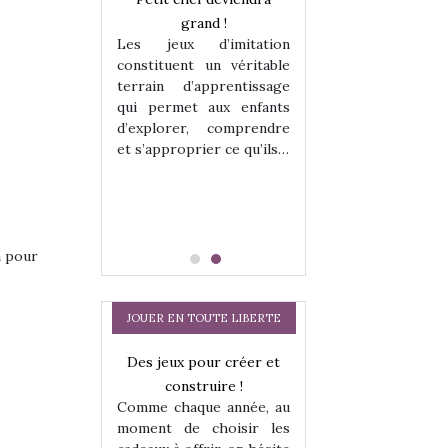
enfants, un
grand !
pour les enfants
Les jeux d’imitation
 change des
animal qui chang
constituent un véritable
assiques !
grands classiqu
terrain d’apprentissage
hes quelles
Les peluches q
qui permet aux enfants
ent, sont des
qu’elles soient, s
d’explorer, comprendre
s pour les
compagnons pou
et s’approprier ce qu’ils…
dou, meilleur
enfants. Doudou, m
 à câliner,
ami, objet à câ
confident,…
a pour
JOUER EN TOUTE LIBERTE
a trottinette
Des jeux pour créer et
Comment choisir
 : bien plus
construire !
cabanes et des tip
Comme chaque année, au
 jeu !
les enfants ?
moment de choisir les
our la glisse
Quelle que soit l