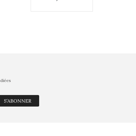
édiées
S’ABONNER