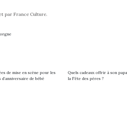
r les enfants, un
grand !
pour les 
Les jeux d’imitation
al qui change des
animal qui
t par France Culture.
constituent un véritable
ands classiques !
grands cl
terrain d’apprentissage
eluches quelles
Les peluc
qui permet aux enfants
es soient, sont des
qu’elles soi
gorgne
d’explorer, comprendre
agnons pour les
compagnon
et s’approprier ce qu’ils…
s. Doudou, meilleur
enfants. Dou
objet à câliner,
ami, objet
ent,…
confident,…
ées de mise en scène pour les
Quels cadeaux offrir à son pap
 d’anniversaire de bébé
la Fête des pères ?
 l’aventure était au
T’AS TON NERF ?
Le boom de l
A l’heure du
out du jardin ?
pour enfant
déconfinement, des
trois confinements
qu’un
premières grosses
ssifs, des couvre-
L’attrait p
chaleurs et des futures