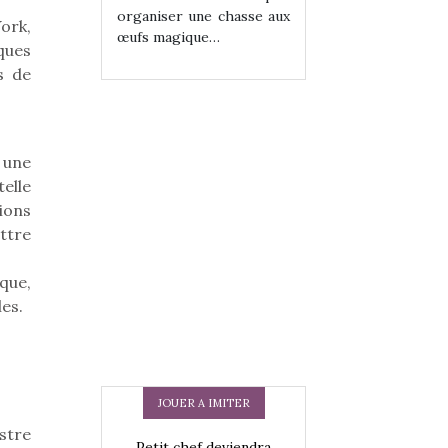
ne chasse aux
organiser une chasse aux
organiser une cha
ork,
ue…
œufs magique…
œufs magique…
ques
s de
 une
telle
ions
ttre
que,
les.
JOUER A IMITER
estre
 en peluche
Petit chef deviendra
Une loutre en pe