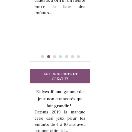
cadeaux à offrir, on hésite
sel, et même
sous laquel
entre la liste des
tits peuvent
matérialise le tipi 
enfants…
 s’y initier.
tissu, plastique…)
te…
petite tente posé
JEUX DE SOCIETE ET
CREATIFS
une gamme de
Kidywolf, une gamme de
Kidywolf, une ga
onnectés qui
jeux non connectés qui
jeux non connecté
randir !
fait grandir !
fait grandir 
9 la marque
Depuis 2019 la marque
Depuis 2019 la 
eux pour les
crée des jeux pour les
crée des jeux po
 à 10 ans avec
enfants de 4 à 10 ans avec
enfants de 4 à 10 a
tif…
comme objectif…
comme objectif…