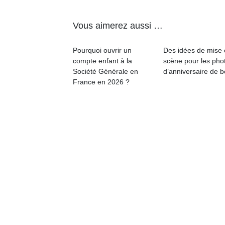
physique
ou
Vous aimerez aussi …
apprentissage…
Pourquoi ouvrir un
Des idées de mise
compte enfant à la
scène pour les pho
Société Générale en
d’anniversaire de 
France en 2026 ?