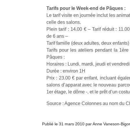
Tarifs pour le Week-end de Pâques :
NextGen,
Le tarif visite en journée inclut les animat
l’
Des
une
celle des salons.
trampolines
nouvelle
Plein tarif : 14.00 € – Tarif réduit : 11.
pour les
trottinette
de 6 ans –
grands et
mécanique
Tarif famille (deux adultes, deux enfants) 
Ap
les petits !
Beeper
co
Tarifs pour les ateliers pendant la 1è
Durant les
Les
su
Pâques :
vacances
enfants
de
estivales
Horaires : Lundi, mardi, jeudi et vendre
débordent
co
et avec le
Durée : environ 1H
souvent
fe
retour des
Prix : 23.00 € par enfant, incluant égal
d’énergie.
he
beaux
salons d’apparat avec le nouveau parcou
Varier les
di
jours, c’est
occupations
1er étage, le dôme -, et le prêt d’un costu
de
l’occasion
n’est pas
re
rêvée
Source : Agence Colonnes au nom du C
toujours
de
pour les
simple.
d’
enfants
Conjuguer
pe
de…
divertissement,
pr
Publié le 31 mars 2010 par Anne Vaneson-Bigo
activité
15