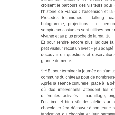
croisent le parcours des visiteurs pour
l’histoire de France : l’ascension et l
Procédés techniques – talking hea
hologramme, projections – et perso
somptueux costumes sont utilisés pour 
Un
vivante et au plus proche de la réalité.
Et pour rendre encore plus ludique la
petit visiteur reçoit un livret – jeu adapt
p
découvrir en questions et observations
e
grande demeure.
u
* Et pour terminer la journée en s’amus
communs du château pour de nombreuses
Après la séance culturelle, place à la d
où des intervenants attendent les en
différentes activités : maquillage, ori
cl
Le
l’escrime et bien sûr des ateliers aut
pe
chocolatier fera découvrir à son jeune p
qu
fabrication du chocolat et leur permett