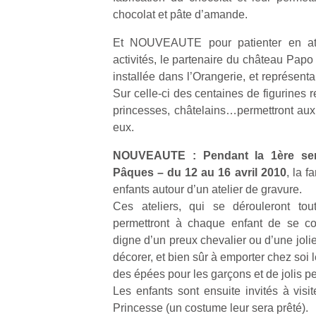
qu
chocolat et pâte d’amande.
so
s
Et NOUVEAUTE pour patienter en att
c
activités, le partenaire du château Papo
p
installée dans l’Orangerie, et représentan
en
Sur celle-ci des centaines de figurines 
Do
princesses, châtelains…permettront aux
me
am
eux.
à 
NOUVEAUTE : Pendant la 1ère se
co
…
Pâques – du 12 au 16 avril 2010
, la f
enfants autour d’un atelier de gravure.
Ces ateliers, qui se dérouleront to
permettront à chaque enfant de se co
digne d’un preux chevalier ou d’une jolie
décorer, et bien sûr à emporter chez soi le
des épées pour les garçons et de jolis pen
Les enfants sont ensuite invités à visi
Princesse (un costume leur sera prêté).