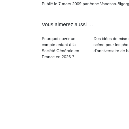
Publié le 7 mars 2009 par Anne Vaneson-Bigor
Vous aimerez aussi …
Un
Pourquoi ouvrir un
Des idées de mise
compte enfant à la
scène pour les pho
Société Générale en
d’anniversaire de 
France en 2026 ?
p
e
u
cl
Le
pe
qu