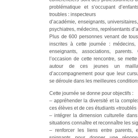
qu
problématique et s‘occupant d’enfant
so
troubles : inspecteurs
s
d’académie, enseignants, universitaires
c
psychiatres, médecins, représentants d’a
p
en
Plus de 600 personnes venant de tous
Do
inscrites à cette journée : médecins, 
me
enseignants, associations, parents
am
l’occasion de cette rencontre, se mett
à 
autour de ces jeunes un maillag
co
d’accompagnement pour que leur cursus
…
se déroule dans les meilleures condition
Cette journée se donne pour objectifs :
– appréhender la diversité et la compl
ces élèves et de ces étudiants «troublés 
– intégrer la dimension culturelle da
situations connaître et reconnaître les s
– renforcer les liens entre parents, 
soignants pour donner une répon