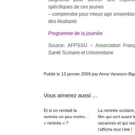
l’
spécifiques de ces jeunes
– comprendre pour mieux agir ensemble d
NextGen,
Des
des étudiants
une
trampolines
nouvelle
pour les
Ap
Programme de la journée
trottinette
co
grands et
mécanique
su
Source: AFPSSU – Association Franç
les petits !
Beeper
de
Santé Scolaire et Universitaire
Durant les
Les
co
vacances
enfants
fe
estivales
débordent
he
et avec le
Publié le 13 janvier 2009 par Anne Vaneson-Bi
souvent
di
retour des
d’énergie.
de
beaux
Varier les
re
jours, c’est
Vous aimerez aussi …
occupations
de
l’occasion
n’est pas
d’
rêvée
toujours
pe
pour les
Et si on rendait la
La rentrée scolaire
simple.
pr
enfants
rentrée un peu moins…
film qui sort avant l
Conjuguer
15
de…
« rentrée » ?
vacances et qui res
divertissement,
l’affiche tout l’été !
activité