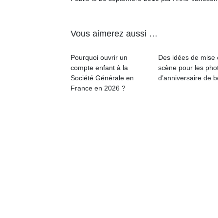
à 
co
…
Vous aimerez aussi …
Pourquoi ouvrir un
Des idées de mise
compte enfant à la
scène pour les pho
Société Générale en
d’anniversaire de 
France en 2026 ?
l’
NextGen,
Des
une
trampolines
nouvelle
pour les
Ap
trottinette
co
grands et
mécanique
su
les petits !
Beeper
de
Durant les
Les
co
vacances