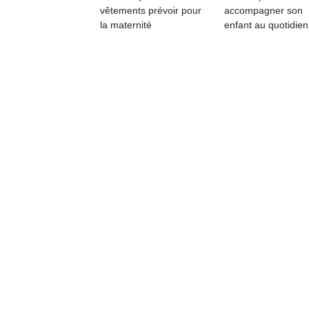
vêtements prévoir pour
accompagner son
Un
la maternité
enfant au quotidien
p
e
u
cl
Le
pe
qu
qu
so
s
c
p