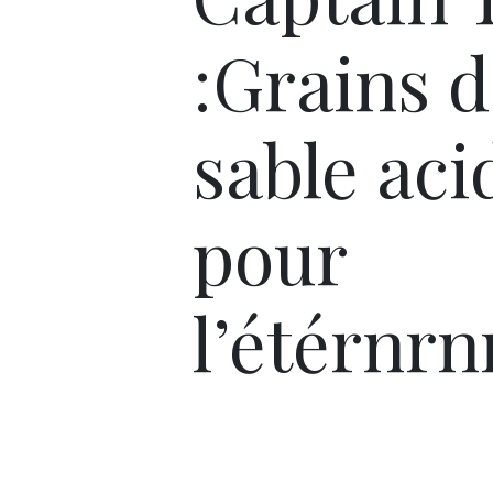
:Grains 
sable aci
pour
l’étérnrn