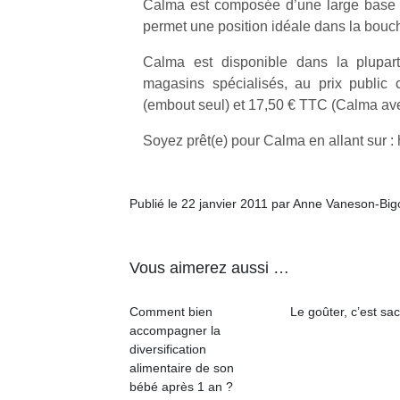
Calma est composée d’une large base a
permet une position idéale dans la bouc
Calma est disponible dans la plupar
magasins spécialisés, au prix public
(embout seul) et 17,50 € TTC (Calma av
Un
Soyez prêt(e) pour Calma en allant sur :
p
Publié le 22 janvier 2011 par Anne Vaneson-Bi
e
u
Vous aimerez aussi …
Comment bien
Le goûter, c’est sac
accompagner la
cl
diversification
Le
alimentaire de son
pe
bébé après 1 an ?
qu