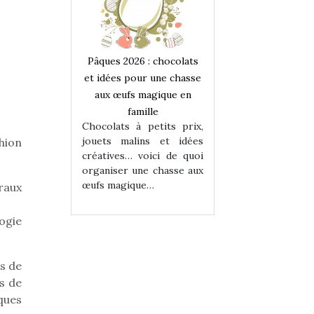
 : chocolats
Pâques 2026 : chocolats
Pâques 2026 : cho
ur une chasse
et idées pour une chasse
et idées pour une
magique en
aux œufs magique en
aux œufs magiqu
ille
famille
famille
 petits prix,
Chocolats à petits prix,
Chocolats à petit
ins et idées
jouets malins et idées
jouets malins et
hion
voici de quoi
créatives… voici de quoi
créatives… voici 
ne chasse aux
organiser une chasse aux
organiser une cha
ue…
œufs magique…
œufs magique…
éraux
ogie
as de
us de
sques