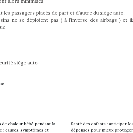
sont alors minimisés.
 les passagers placés de part et d’autre du siège auto.
ns ne se déploient pas ( à l’inverse des airbags ) et il
ue.
curité siège auto
gne
loutre en peluche
Petit chef deviendra
Une loutre
r les enfants, un
grand !
pour les 
Les jeux d’imitation
al qui change des
animal qui
 de chaleur bébé pendant la
Santé des enfants : anticiper le
constituent un véritable
ands classiques !
grands cl
le : causes, symptômes et
dépenses pour mieux protéger
terrain d’apprentissage