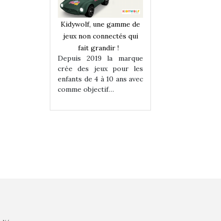
une gamme de
Kidywolf, une gamme de
Kidywolf, une ga
onnectés qui
jeux non connectés qui
jeux non connecté
randir !
fait grandir !
fait grandir 
9 la marque
Depuis 2019 la marque
Depuis 2019 la 
eux pour les
crée des jeux pour les
crée des jeux po
 à 10 ans avec
enfants de 4 à 10 ans avec
enfants de 4 à 10 a
tif…
comme objectif…
comme objectif…