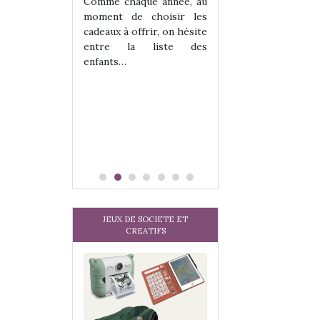
 jeu !
Comme chaque année, au
our la glisse
moment de choisir les
sel, et même
cadeaux à offrir, on hésite
tits peuvent
entre la liste des
 s’y initier.
enfants…
te…
JEUX DE SOCIETE ET
CREATIFS