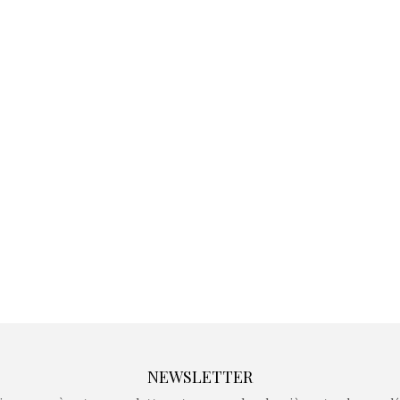
Kidywolf, une gamme de
Kidywolf, 
jeux non connectés qui
jeux non c
fait grandir !
fait g
Depuis 2019 la marque
Depuis 201
crée des jeux pour les
crée des j
enfants de 4 à 10 ans avec
enfants de 4
comme objectif…
comme objec
NEWSLETTER