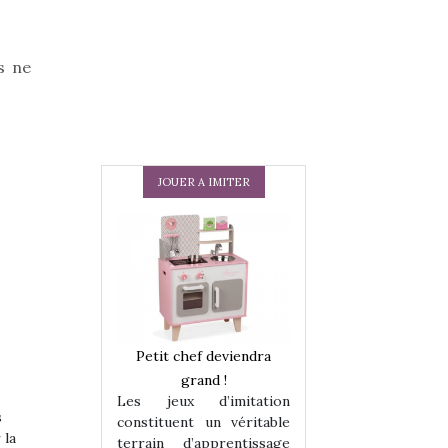
s ne
JOUER A IMITER
 en peluche
Petit chef deviendra
Une loutre en pe
enfants, un
grand !
pour les enfants
Les jeux d’imitation
 change des
animal qui chang
s
constituent un véritable
assiques !
grands classiqu
 la
terrain d’apprentissage