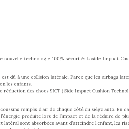
Pâques 2026 : chocolats
Pâques 2026
et idées pour une chasse
et idées po
aux œufs magique en
aux œufs 
famille
fam
Chocolats à petits prix,
Chocolats à
jouets malins et idées
jouets mal
 nouvelle technologie 100% sécurité: Laside Impact Cus
créatives… voici de quoi
créatives… 
organiser une chasse aux
organiser u
œufs magique…
œufs magiq
est dû à une collision latérale. Parce que les airbags lat
on les enfants.
e réduction des chocs SICT ( Side Impact Cushion Technol
 coussins remplis d’air de chaque côté du siège auto. En c
l’énergie produite lors de l’impact et de la réduire de pl
 latéral sont absorbées avant d’atteindre l’enfant, les ri