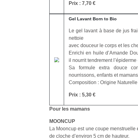
Prix : 7,70 €
l’
NextGen,
Des
Gel Lavant Born to Bio
une
trampolines
nouvelle
Le gel lavant à base de jus frai
pour les
Ap
trottinette
nettoie
co
grands et
mécanique
avec douceur le corps et les c
su
les petits !
Beeper
de
Enrichi en huile d’Amande Dou
Durant les
Les
co
il nourrit tendrement l’épiderme
vacances
enfants
fe
estivales
Sa formule extra douce con
débordent
he
et avec le
nourrissons, enfants et mamans
souvent
di
retour des
Composition : Origine Naturelle
d’énergie.
de
beaux
Varier les
re
jours, c’est
Prix : 5,30 €
occupations
de
l’occasion
n’est pas
d’
rêvée
Pour les mamans
toujours
pe
pour les
simple.
pr
enfants
MOONCUP
Conjuguer
15
de…
La Mooncup est une coupe menstruelle e
divertissement,
de cloche d’environ 5 cm de hauteur.
activité