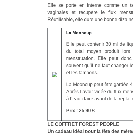
physique
Elle se porte en interne comme un t
ou
vaginales et récupère le flux menstr
apprentissage…
Réutilisable, elle dure une bonne dizain
La Mooncup
Elle peut contenir 30 ml de liq
du total moyen produit lor
menstruation. Elle peut donc
souvent qu’il ne faut changer l
et les tampons.
La Mooncup peut être gardée 4
Après l’avoir vidée du flux menstr
à l’eau claire avant de la replace
Prix : 25,90 €
LE COFFRET FOREST PEOPLE
Un cadeau idéal pour la fête des mère