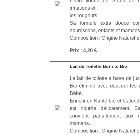
L’eau florale de Sapin de 
qu
irritations et
so
les rougeurs.
s
Sa formule extra douce con
c
p
nourrissons, enfants et mamans
en
Composition : Origine Naturelle
Do
me
Prix : 4,20 €
am
à 
Lait de Toilette Born to Bio
co
…
Le lait de toilette à base de jus
Bio élimine avec douceur les 
Bébé.
Enrichi en Karité bio et Calen
est nourrie délicatement. 
convient parfaitement aux n
mamans.
Composition : Origine Naturelle