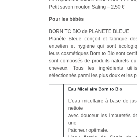
Petit savon mouton Saling – 2,50 €
Pour les bébés
BORN TO BIO de PLANETE BLEUE
Planète Bleue conçoit et fabrique de
Un
entretien et hygiène qui sont écologi
leurs cosmétiques Born to Bio sont certi
sont composés de produits naturels qui
p
cheveux. Tous les ingrédients util
e
sélectionnés parmi les plus doux et les p
u
Eau Micellaire Born to Bio
L’eau micellaire à base de jus
nettoie
cl
avec douceur les impuretés d
Le
une
pe
fraîcheur optimale.
qu