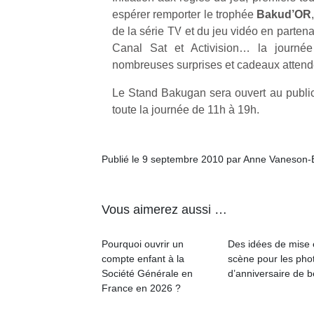
espérer remporter le trophée
Bakud’OR
de la série TV et du jeu vidéo en parten
Canal Sat et Activision… la journé
nombreuses surprises et cadeaux attenden
Le Stand Bakugan sera ouvert au public 
Un
toute la journée de 11h à 19h.
p
Publié le 9 septembre 2010 par Anne Vaneson-
e
u
Vous aimerez aussi …
Pourquoi ouvrir un
Des idées de mise
compte enfant à la
scène pour les pho
cl
Société Générale en
d’anniversaire de 
Le
France en 2026 ?
pe
qu