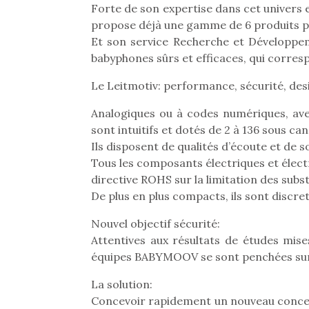
Forte de son expertise dans cet univers 
propose déjà une gamme de 6 produits pe
Et son service Recherche et Développe
babyphones sûrs et efficaces, qui corres
Le Leitmotiv: performance, sécurité, desig
Analogiques ou à codes numériques, a
sont intuitifs et dotés de 2 à 136 sous can
Ils disposent de qualités d’écoute et de 
Tous les composants électriques et élect
directive ROHS sur la limitation des sub
De plus en plus compacts, ils sont discret
Nouvel objectif sécurité:
Attentives aux résultats de études mise
Une 
équipes BABYMOOV se sont penchées sur l
pou
anim
La solution:
gr
Concevoir rapidement un nouveau concep