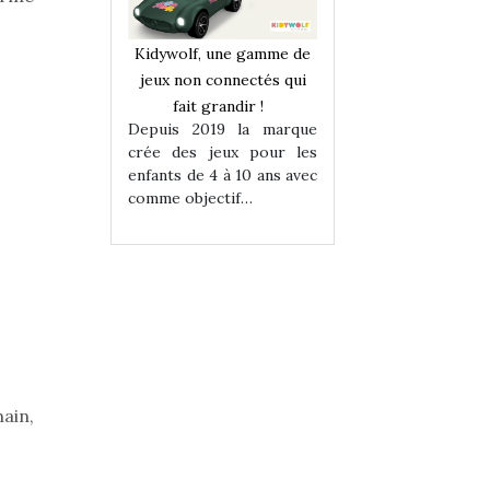
une gamme de
Kidywolf, une gamme de
Kidywolf, une ga
onnectés qui
jeux non connectés qui
jeux non connecté
randir !
fait grandir !
fait grandir 
9 la marque
Depuis 2019 la marque
Depuis 2019 la 
eux pour les
crée des jeux pour les
crée des jeux po
 à 10 ans avec
enfants de 4 à 10 ans avec
enfants de 4 à 10 a
tif…
comme objectif…
comme objectif…
ain,