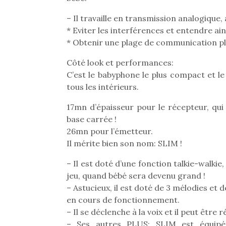
Beeper
feux
– Il travaille en transmission analogique
Les enfants débordent
diff
* Eviter les interférences et entendre ain
souvent d’énergie. Varier
res
les occupations n’est pas
* Obtenir une plage de communication pl
d’élo
toujours simple.
presqu
Côté look et performances:
Conjuguer
divertissement, activité
C’est le babyphone le plus compact et le
physique ou
tous les intérieurs.
apprentissage…
17mn d’épaisseur pour le récepteur, qui
base carrée !
26mn pour l’émetteur.
Il mérite bien son nom: SLIM !
– Il est doté d’une fonction talkie-walkie
jeu, quand bébé sera devenu grand !
– Astucieux, il est doté de 3 mélodies et 
en cours de fonctionnement.
– Il se déclenche à la voix et il peut être
– Ses autres PLUS: SLIM est équipé