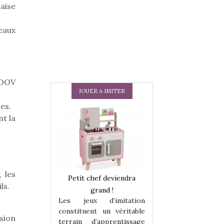
çaise
eaux
MOOV
JOUER A IMITER
es.
t la
 les
 en peluche
Petit chef deviendra
Une loutre en pe
ls.
enfants, un
grand !
pour les enfants
Les jeux d’imitation
 change des
animal qui chang
constituent un véritable
assiques !
grands classiqu
sion
terrain d’apprentissage