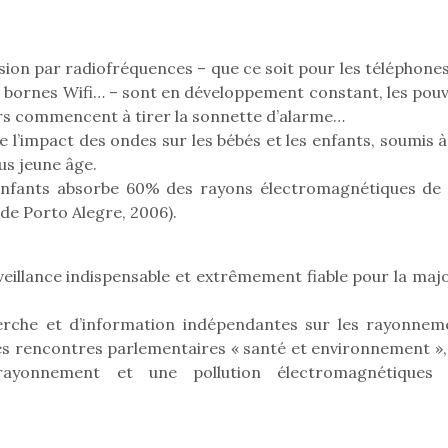
sion par radiofréquences – que ce soit pour les téléphones
Pâques 2026 : chocolats
Pâques 2026
es bornes Wifi… – sont en développement constant, les pouv
et idées pour une chasse
et idées po
rs commencent à tirer la sonnette d’alarme…
aux œufs magique en
aux œufs 
de l’impact des ondes sur les bébés et les enfants, soumis 
famille
fam
us jeune âge.
Chocolats à petits prix,
Chocolats à
enfants absorbe 60% des rayons électromagnétiques de 
jouets malins et idées
jouets mal
 de Porto Alegre, 2006).
créatives… voici de quoi
créatives… 
organiser une chasse aux
organiser u
œufs magique…
œufs magiq
eillance indispensable et extrêmement fiable pour la majo
erche et d’information indépendantes sur les rayonnem
es rencontres parlementaires « santé et environnement »,
rayonnement et une pollution électromagnétiques