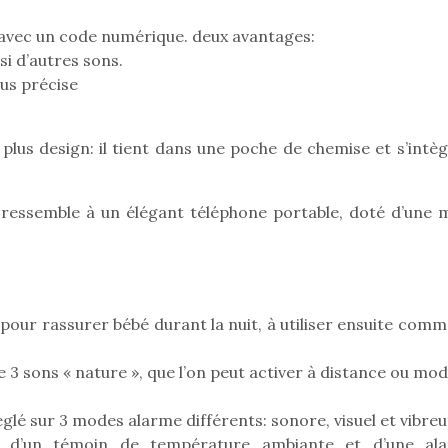
qu’un
premières grosses
 à des heures
L’attrait p
, avec un code numérique. deux avantages:
chaleurs et des futures
érentes, des
est univer
vacances estivales, le
si d’autres sons.
trictions de
les plus pe
parc, le jardin, la…
us précise
ignement pendant
commencer à
e 15 mois,…
La trottinet
 plus design: il tient dans une poche de chemise et s’intè
 ressemble à un élégant téléphone portable, doté d’une m
, pour rassurer bébé durant la nuit, à utiliser ensuite com
de 3 sons « nature », que l’on peut activer à distance ou mod
 réglé sur 3 modes alarme différents: sonore, visuel et vibreu
 d’un témoin de température ambiante et d’une al