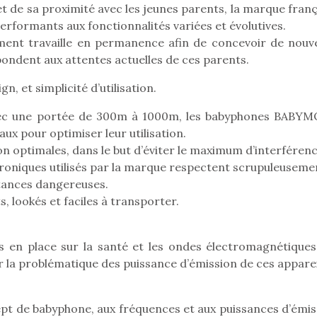
et de sa proximité avec les jeunes parents, la marque fran
rformants aux fonctionnalités variées et évolutives.
ment travaille en permanence afin de concevoir de nouv
pondent aux attentes actuelles de ces parents.
n, et simplicité d’utilisation.
vec une portée de 300m à 1000m, les babyphones BABY
aux pour optimiser leur utilisation.
son optimales, dans le but d’éviter le maximum d’interférenc
roniques utilisés par la marque respectent scrupuleusemen
stances dangereuses.
s, lookés et faciles à transporter.
s en place sur la santé et les ondes électromagnétiques,
loutre en peluche
Petit chef deviendra
Une loutre
a problématique des puissance d’émission de ces apparei
r les enfants, un
grand !
pour les 
Les jeux d’imitation
al qui change des
animal qui
constituent un véritable
ands classiques !
grands cl
t de babyphone, aux fréquences et aux puissances d’émis
terrain d’apprentissage