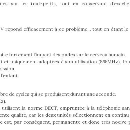
eluches quelles
Les peluc
des sur les tout-petits, tout en conservant d’excelle
qui permet aux enfants
es soient, sont des
qu’elles soi
d’explorer, comprendre
agnons pour les
compagnon
et s’approprier ce qu’ils…
s. Doudou, meilleur
enfants. Dou
objet à câliner,
ami, objet
 répond efficacement à ce problème… tout en étant le 
ent,…
confident,…
mite fortement l’impact des ondes sur le cerveau humain.
nt et uniquement adaptées à son utilisation (865MHz), tou
ission.
l’enfant.
re de cycles qui se produisent durant une seconde.
z).
utilisent la norme DECT, empruntée à la téléphonie sans 
 l’aventure était au
lente qualité, car les deux unités sélectionnent en continu
T’AS TON NERF ?
Le boom de l
out du jardin ?
nce est, par conséquent, permanente et donc très nocive 
A l’heure du
pour enfant
trois confinements
déconfinement, des
ssifs, des couvre-