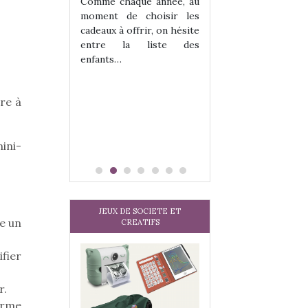
 jeu !
Comme chaque année, au
our la glisse
moment de choisir les
sel, et même
cadeaux à offrir, on hésite
tits peuvent
entre la liste des
 s’y initier.
enfants…
te…
gre à
ini-
JEUX DE SOCIETE ET
me un
CREATIFS
ifier
r.
arme