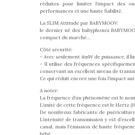
Les p
réduites pour limiter l’impact des on
qu’ell
performances et une haute fiabilité.
comp
enfant
La SLIM Attitude par BABYMOOV:
ami, 
le dernier né des babyphones BABYMOOV
confid
compact du marché…
Côté sécurité:
– Avec seulement 4mW de puissance, il li
– Il utilise des fréquences spécifiqueme
conservant un excellent niveau de transm
Ce qui réduit encore une fois l’impact sur 
Des trampolines pour les
grands et les petits !
A noter:
Durant les vacances
La fréquence d’un phénomène est le nomb
estivales et avec le
L’unité de cette fréquence est le Hertz (H
retour des beaux jours,
De nombreux fabricants de puériculture 
c’est l’occasion rêvée
Et si
L’intensité de transmission y est d’excel
pour les enfants de…
b
NextGen, une nouvelle
canal, mais l’émission de haute fréque
Après 
trottinette mécanique
bébé.
succe