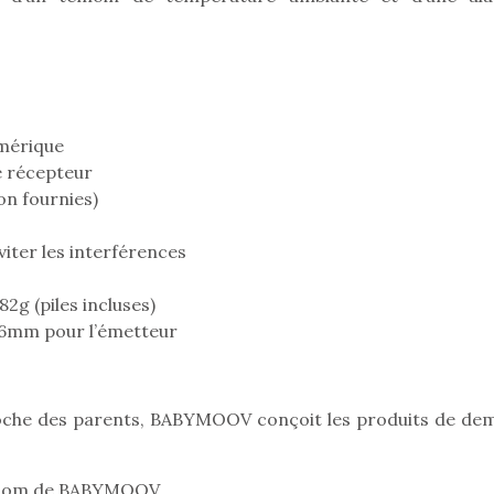
Kidywolf, une gamme de
Kidywolf, 
jeux non connectés qui
jeux non c
fait grandir !
fait g
Depuis 2019 la marque
Depuis 201
mérique
crée des jeux pour les
crée des j
e récepteur
enfants de 4 à 10 ans avec
enfants de 4
on fournies)
comme objectif…
comme objec
iter les interférences
2g (piles incluses)
26mm pour l’émetteur
che des parents, BABYMOOV conçoit les produits de dem
 nom de BABYMOOV