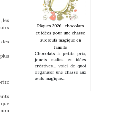
, les
 : chocolats
Pâques 2026 : chocolats
Pâques 2026 : cho
oirs
ur une chasse
et idées pour une chasse
et idées pour une
magique en
aux œufs magique en
aux œufs magiqu
à des
ille
famille
famille
 petits prix,
Chocolats à petits prix,
Chocolats à petit
plus
ins et idées
jouets malins et idées
jouets malins et
voici de quoi
créatives… voici de quoi
créatives… voici 
ne chasse aux
organiser une chasse aux
organiser une cha
ue…
œufs magique…
œufs magique…
rité
ents
 que
 non