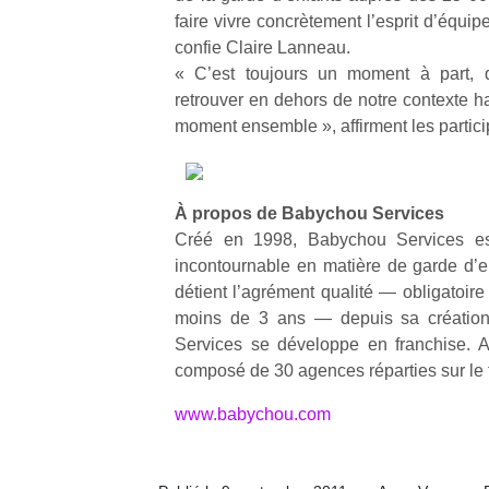
p
faire vivre concrètement l’esprit d’équi
e
confie Claire Lanneau.
u
« C’est toujours un moment à part,
retrouver en dehors de notre contexte h
moment ensemble », affirment les partici
cl
À propos de Babychou Services
Le
pe
Créé en 1998, Babychou Services es
qu
incontournable en matière de garde d’
qu
détient l’agrément qualité — obligatoire
so
moins de 3 ans — depuis sa créatio
s
Services se développe en franchise. A
c
composé de 30 agences réparties sur le te
p
en
www.babychou.com
Do
me
am