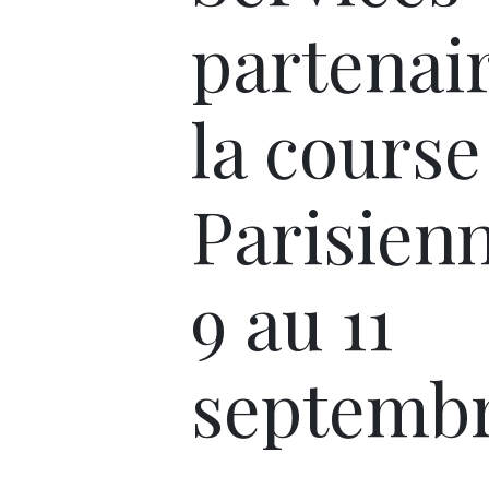
partenai
la course
Parisien
9 au 11
septemb