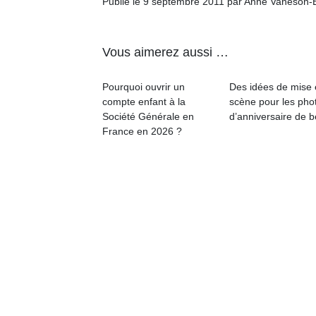
à 
Publié le 9 septembre 2011 par Anne Vaneson-
co
…
Vous aimerez aussi …
Pourquoi ouvrir un
Des idées de mise
compte enfant à la
scène pour les pho
Société Générale en
d’anniversaire de 
France en 2026 ?
l’
NextGen,
Des
une
trampolines
nouvelle
pour les
Ap
trottinette
co
grands et
mécanique
su
les petits !
Beeper
de
Durant les
Les
co
vacances