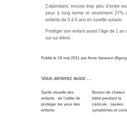
Cependant, encore trop peu d’entre eux 
yeux à long terme et seulement 27% d
enfants de 0 à 5 ans en lunette solaire.
Protéger son enfant avant l’âge de 1 an
sur sa rétine.
Un
Publié le 18 mai 2011 par Anne Vaneson-Bigor
p
e
u
Vous aimerez aussi …
Santé visuelle des
Bouton de chaleur
enfants : de l’utilité de
bébé pendant la
protéger les yeux des
canicule : causes,
cl
enfants
symptômes et cons
Le
pe
qu