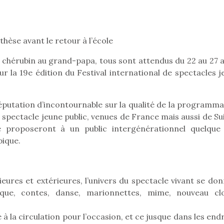
thèse avant le retour à l’école
Pâques 2026 : chocolats
Pâques 2026
et idées pour une chasse
et idées po
Du chérubin au grand-papa, tous sont attendus du 22 au 27 
aux œufs magique en
aux œufs 
 la 19e édition du Festival international de spectacles j
famille
fam
Chocolats à petits prix,
Chocolats à
jouets malins et idées
jouets mal
éputation d’incontournable sur la qualité de la programma
créatives… voici de quoi
créatives… 
spectacle jeune public, venues de France mais aussi de Sui
organiser une chasse aux
organiser u
e proposeront à un public intergénérationnel quelque
œufs magique…
œufs magiq
pique.
ieures et extérieures, l’univers du spectacle vivant se do
rque, contes, danse, marionnettes, mime, nouveau cl
à la circulation pour l’occasion, et ce jusque dans les end