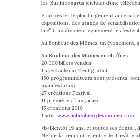
les plus incongrus (en haut d’une télécabi
Pour rester le plus largement accessible
expositions, des stands de sensibilisati
lire”, transforment également les festiva
Au Bonheur des Mômes, un événement, un e
Au Bonheur des Mômes en chiffres
20 000 billets vendus
1 spectacle sur 2 est gratuit
150 programmateurs sont présents, pour 
manifestation
27 créations Festival
11 premières françaises
15 créations 2010
Une 
1 site :
www.aubonheurdesmomes.com
pou
anim
<b<Bientôt 19 ans, et toutes ses dents… d
gr
Né de la rencontre entre le Théâtre d