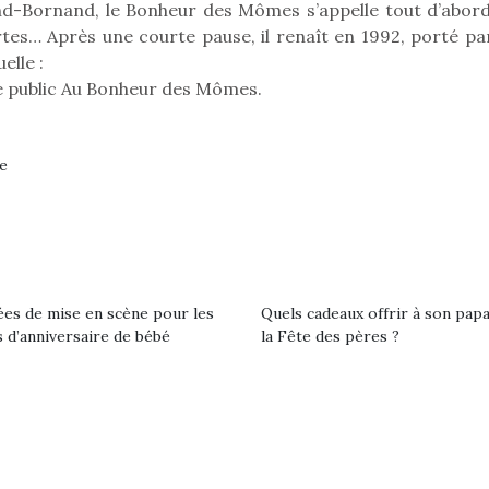
eluches quelles
Les peluc
and-Bornand, le Bonheur des Mômes s’appelle tout d’abord
es soient, sont des
qu’elles soi
urtes… Après une courte pause, il renaît en 1992, porté pa
agnons pour les
compagnon
elle :
s. Doudou, meilleur
enfants. Dou
ne public Au Bonheur des Mômes.
objet à câliner,
ami, objet
ent,…
confident,…
e
ées de mise en scène pour les
Quels cadeaux offrir à son pap
 d’anniversaire de bébé
la Fête des pères ?
 l’aventure était au
T’AS TON NERF ?
Le boom de l
out du jardin ?
A l’heure du
pour enfant
trois confinements
déconfinement, des
ssifs, des couvre-