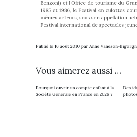
Les p
Benzoni) et l’Office de tourisme du Gr
qu’ell
1985 et 1986, le Festival en culottes co
comp
mêmes acteurs, sous son appellation actu
enfant
Festival international de spectacles jeu
ami, 
confid
Publié le 16 août 2010 par Anne Vaneson-Bigorgn
Vous aimerez aussi …
Pourquoi ouvrir un compte enfant à la
Des id
Société Générale en France en 2026 ?
photos
Et si
b
NextGen, une nouvelle
Après 
trottinette mécanique
Des trampolines pour les
succe