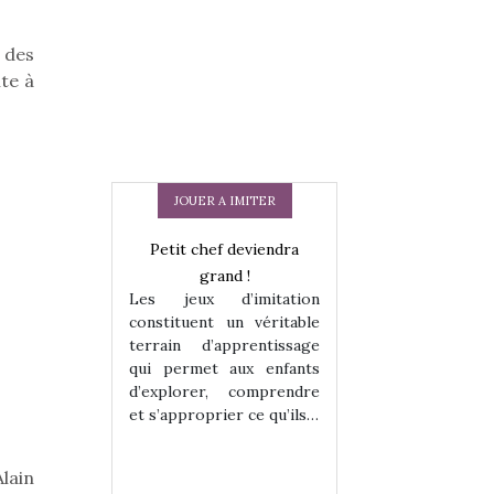
, des
te à
JOUER A IMITER
Petit chef deviendra
grand !
Les jeux d’imitation
constituent un véritable
terrain d’apprentissage
qui permet aux enfants
d’explorer, comprendre
 en peluche
Une loutre en pe
et s’approprier ce qu’ils…
enfants, un
pour les enfants
 change des
animal qui chang
assiques !
grands classiqu
lain