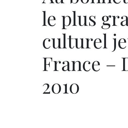
le plus gr
culturel j
France – D
2010