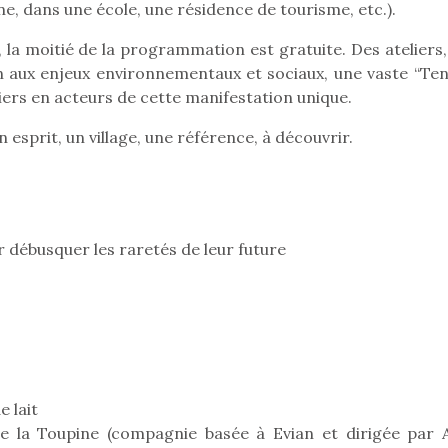
ne, dans une école, une résidence de tourisme, etc.).
, la moitié de la programmation est gratuite. Des ateliers
on aux enjeux environnementaux et sociaux, une vaste “Ten
liers en acteurs de cette manifestation unique.
sprit, un village, une référence, à découvrir.
Petit chef deviendra
débusquer les raretés de leur future
grand !
Les jeux d’imitation
constituent un véritable
terrain d’apprentissage
qui permet aux enfants
d’explorer, comprendre
loutre en peluche
Une loutre
et s’approprier ce qu’ils…
r les enfants, un
pour les 
al qui change des
animal qui
e lait
ands classiques !
grands cl
e la Toupine (compagnie basée à Evian et dirigée par A