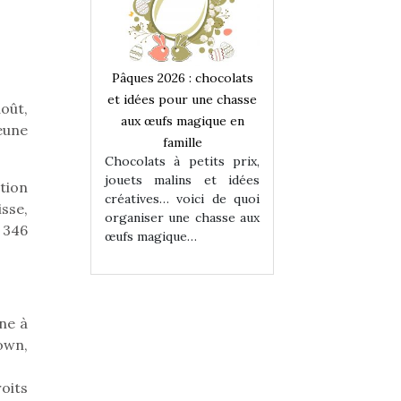
 : chocolats
Pâques 2026 : chocolats
Pâques 2026 : cho
ur une chasse
et idées pour une chasse
et idées pour une
août,
magique en
aux œufs magique en
aux œufs magiqu
eune
ille
famille
famille
 petits prix,
Chocolats à petits prix,
Chocolats à petit
ins et idées
jouets malins et idées
jouets malins et
tion
voici de quoi
créatives… voici de quoi
créatives… voici 
sse,
ne chasse aux
organiser une chasse aux
organiser une cha
 346
ue…
œufs magique…
œufs magique…
nne à
own,
roits