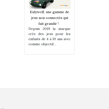
une gamme de
Kidywolf, une gamme de
Kidywolf, une ga
onnectés qui
jeux non connectés qui
jeux non connecté
randir !
fait grandir !
fait grandir 
9 la marque
Depuis 2019 la marque
Depuis 2019 la 
eux pour les
crée des jeux pour les
crée des jeux po
 à 10 ans avec
enfants de 4 à 10 ans avec
enfants de 4 à 10 a
tif…
comme objectif…
comme objectif…