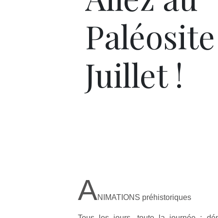
Paléosite
Juillet !
A
NIMATIONS préhistoriques
Tous les jours, toute la journée : dé