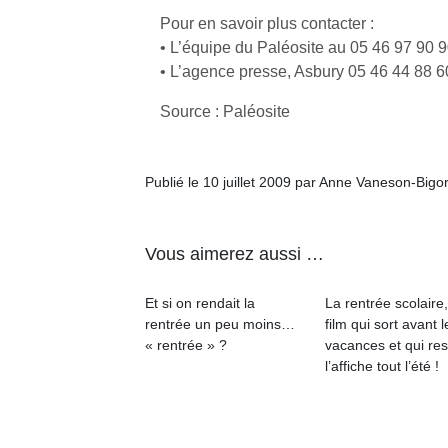
qu
Pour en savoir plus contacter :
so
• L’équipe du Paléosite au 05 46 97 90 
s
• L’agence presse, Asbury 05 46 44 88 6
c
p
Source : Paléosite
en
Do
me
am
Publié le 10 juillet 2009 par Anne Vaneson-Bigo
à 
co
…
Vous aimerez aussi …
Et si on rendait la
La rentrée scolaire
rentrée un peu moins…
film qui sort avant l
« rentrée » ?
vacances et qui res
l’affiche tout l’été !