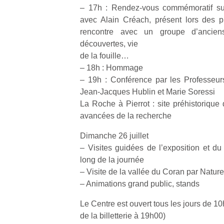
– 17h : Rendez-vous commémoratif sur
avec Alain Créach, présent lors des pr
rencontre avec un groupe d’anciens
découvertes, vie
de la fouille…
Un
– 18h : Hommage
– 19h : Conférence par les Professeu
Jean-Jacques Hublin et Marie Soressi
p
La Roche à Pierrot : site préhistorique
e
avancées de la recherche
u
Dimanche 26 juillet
– Visites guidées de l’exposition et du
long de la journée
– Visite de la vallée du Coran par Natu
– Animations grand public, stands
cl
Le
Le Centre est ouvert tous les jours de 1
pe
de la billetterie à 19h00)
qu