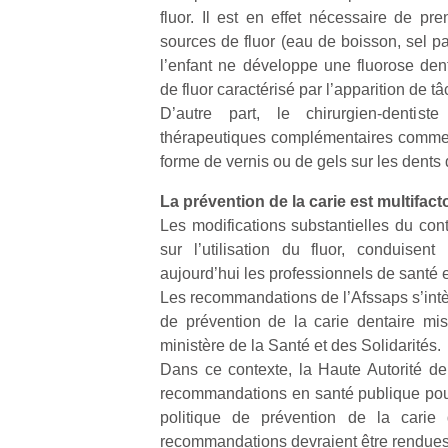
physique
fluor. Il est en effet nécessaire de pr
ou
sources de fluor (eau de boisson, sel p
apprentissage…
l’enfant ne développe une fluorose dent
de fluor caractérisé par l’apparition de t
D’autre part, le chirurgien-dentist
thérapeutiques complémentaires comme l
forme de vernis ou de gels sur les dents d
La prévention de la carie est multifacto
Les modifications substantielles du c
sur l’utilisation du fluor, conduisen
aujourd’hui les professionnels de santé et
Les recommandations de l’Afssaps s’intè
de prévention de la carie dentaire mi
ministère de la Santé et des Solidarités.
Dans ce contexte, la Haute Autorité d
recommandations en santé publique pour 
politique de prévention de la carie
recommandations devraient être rendues