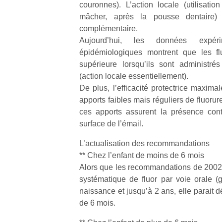
couronnes). L’action locale (utilisati
qu
so
mâcher, après la pousse dentaire)
s
complémentaire.
c
Aujourd’hui, les données expéri
p
épidémiologiques montrent que les flu
en
supérieure lorsqu’ils sont administrés
Do
(action locale essentiellement).
me
De plus, l’efficacité protectrice maxim
am
à 
apports faibles mais réguliers de fluorur
co
ces apports assurent la présence cont
…
surface de l’émail.
L’actualisation des recommandations
** Chez l’enfant de moins de 6 mois
Alors que les recommandations de 2002 p
systématique de fluor par voie orale (
naissance et jusqu’à 2 ans, elle parait d
de 6 mois.