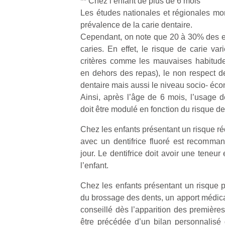
** Chez l’enfant de plus de 6 mois
Les études nationales et régionales mon
NextGen,
prévalence de la carie dentaire.
l’
Des
une
Cependant, on note que 20 à 30% des e
trampolines
nouvelle
caries. En effet, le risque de carie var
pour les
trottinette
critères comme les mauvaises habitude
grands et
mécanique
en dehors des repas), le non respect d
Ap
les petits !
Beeper
dentaire mais aussi le niveau socio- éco
co
Durant les
Les
su
Ainsi, après l’âge de 6 mois, l’usage d
vacances
enfants
de
doit être modulé en fonction du risque de 
estivales
débordent
co
et avec le
souvent
fe
Chez les enfants présentant un risque ré
retour des
d’énergie.
he
beaux
avec un dentifrice fluoré est recomma
Varier les
di
jours, c’est
jour. Le dentifrice doit avoir une teneur
occupations
de
l’occasion
l’enfant.
n’est pas
re
rêvée
toujours
de
pour les
Chez les enfants présentant un risque 
simple.
d’
enfants
du brossage des dents, un apport médica
Conjuguer
pe
de…
conseillé dès l’apparition des premières
divertissement,
pr
être précédée d’un bilan personnalisé 
activité
15