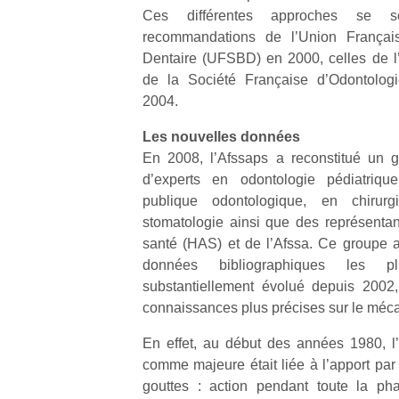
Ces différentes approches se s
recommandations de l’Union Françai
Dentaire (UFSBD) en 2000, celles de l
de la Société Française d’Odontolog
2004.
Un
Les nouvelles données
En 2008, l’Afssaps a reconstitué un 
d’experts en odontologie pédiatriqu
p
publique odontologique, en chirurg
e
stomatologie ainsi que des représentan
u
santé (HAS) et de l’Afssa. Ce groupe 
données bibliographiques les p
substantiellement évolué depuis 2002
connaissances plus précises sur le méca
cl
En effet, au début des années 1980, l’
Le
comme majeure était liée à l’apport par
pe
gouttes : action pendant toute la ph
qu