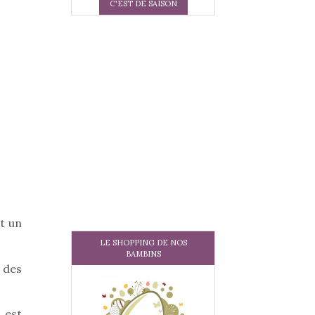
C'EST DE SAISON
t un
LE SHOPPING DE NOS
BAMBINS
 des
 est