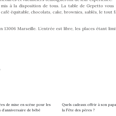
 mis à la disposition de tous. La table de Gepetto vous 
 café équitable, chocolats, cake, brownies, sablés, le tout f
n 13006 Marseille. L’entrée est libre, les places étant lim
e
loutre en peluche
Petit chef deviendra
Une loutre
r les enfants, un
grand !
pour les 
Les jeux d’imitation
al qui change des
animal qui
ées de mise en scène pour les
Quels cadeaux offrir à son pap
constituent un véritable
 d’anniversaire de bébé
la Fête des pères ?
ands classiques !
grands cl
terrain d’apprentissage