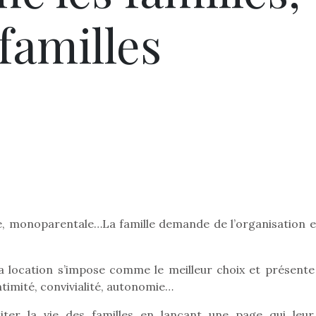
 familles
e, monoparentale…La famille demande de l’organisation e
 location s’impose comme le meilleur choix et présente
ntimité, convivialité, autonomie…
liter la vie des familles en lançant une page qui leur