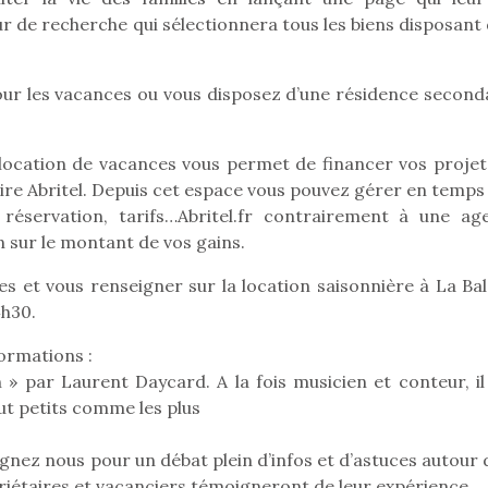
 de recherche qui sélectionnera tous les biens disposant 
ur les vacances ou vous disposez d’une résidence seconda
Pâques 2026 : chocolats
Pâques 2026
et idées pour une chasse
et idées po
aux œufs magique en
aux œufs 
a location de vacances vous permet de financer vos projet
famille
fam
aire Abritel. Depuis cet espace vous pouvez gérer en temps
Chocolats à petits prix,
Chocolats à
réservation, tarifs…Abritel.fr contrairement à une ag
jouets malins et idées
jouets mal
sur le montant de vos gains.
créatives… voici de quoi
créatives… 
organiser une chasse aux
organiser u
 et vous renseigner sur la location saisonnière à La Bal
œufs magique…
œufs magiq
4h30.
formations :
 » par Laurent Daycard. A la fois musicien et conteur, il 
tout petits comme les plus
gnez nous pour un débat plein d’infos et d’astuces autour 
iétaires et vacanciers témoigneront de leur expérience.