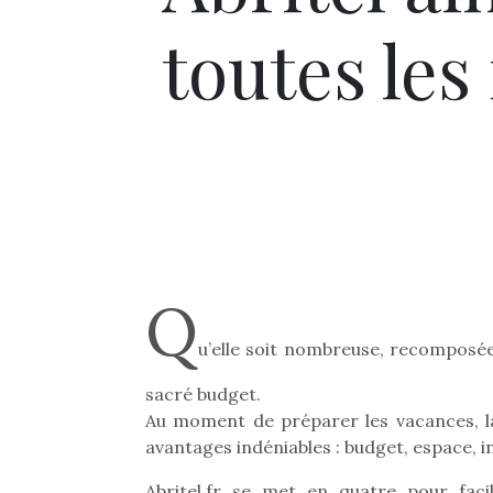
toutes les
Q
u’elle soit nombreuse, recomposé
sacré budget.
Au moment de préparer les vacances, la
avantages indéniables : budget, espace, i
Abritel.fr se met en quatre pour faci