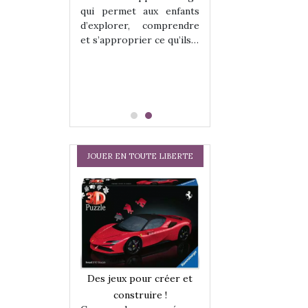
hes quelles
Les peluches q
qui permet aux enfants
ent, sont des
qu’elles soient, s
d’explorer, comprendre
s pour les
compagnons pou
et s’approprier ce qu’ils…
dou, meilleur
enfants. Doudou, m
 à câliner,
ami, objet à câ
confident,…
JOUER EN TOUTE LIBERTE
a trottinette
Comment choisir
Des jeux pour créer et
 : bien plus
cabanes et des tip
construire !