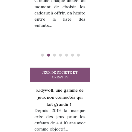
 jeu !
les enfants ?
Comme chaque année, au
our la glisse
Quelle que soit l
moment de choisir les
sel, et même
sous laquel
cadeaux à offrir, on hésite
tits peuvent
matérialise le tipi 
entre la liste des
 s’y initier.
tissu, plastique…)
enfants…
te…
petite tente posé
JEUX DE SOCIETE ET
CREATIFS
une gamme de
Kidywolf, une gamme de
Kidywolf, une ga
onnectés qui
jeux non connectés qui
jeux non connecté
randir !
fait grandir !
fait grandir 
9 la marque
Depuis 2019 la marque
Depuis 2019 la 
eux pour les
crée des jeux pour les
crée des jeux po
 à 10 ans avec
enfants de 4 à 10 ans avec
enfants de 4 à 10 a
tif…
comme objectif…
comme objectif…