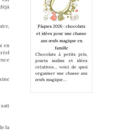
déjà
ire,
 : chocolats
Pâques 2026 : chocolats
Pâques 2026 : cho
ur une chasse
et idées pour une chasse
et idées pour une
magique en
aux œufs magique en
aux œufs magiqu
s en
ille
famille
famille
 réel
 petits prix,
Chocolats à petits prix,
Chocolats à petit
ence
ins et idées
jouets malins et idées
jouets malins et
voici de quoi
créatives… voici de quoi
créatives… voici 
ne chasse aux
organiser une chasse aux
organiser une cha
eine
ue…
œufs magique…
œufs magique…
sait
de la