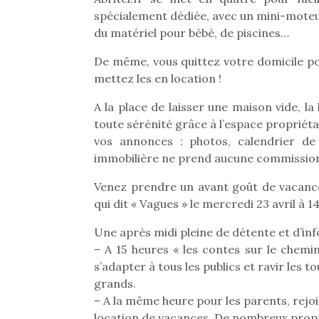
spécialement dédiée, avec un mini-moteur
du matériel pour bébé, de piscines…
De même, vous quittez votre domicile po
mettez les en location !
A la place de laisser une maison vide, l
toute sérénité grâce à l’espace propriét
vos annonces : photos, calendrier de 
immobilière ne prend aucune commission 
Venez prendre un avant goût de vacances
qui dit « Vagues » le mercredi 23 avril à 1
Une après midi pleine de détente et d’in
– A 15 heures « les contes sur le chemin
s’adapter à tous les publics et ravir les 
grands.
– A la même heure pour les parents, rejoi
location de vacances. De nombreux propr