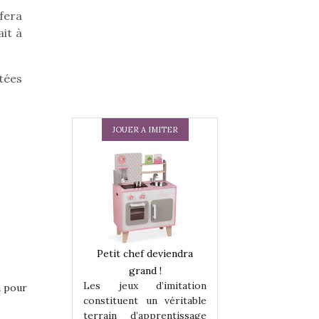
fera
ait à
itées
JOUER A IMITER
 en peluche
Petit chef deviendra
Une loutre en pe
enfants, un
grand !
pour les enfants
Les jeux d’imitation
 change des
animal qui chang
a pour
constituent un véritable
assiques !
grands classiqu
terrain d’apprentissage