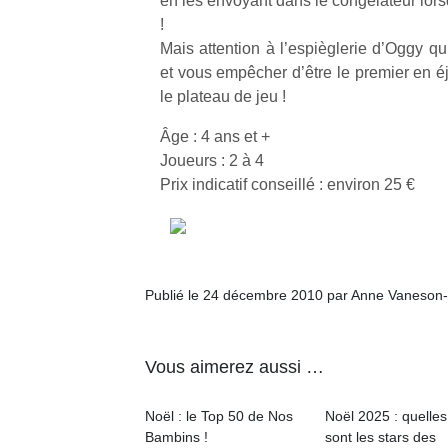
en les envoyant dans le congélateur lors
!
Mais attention à l’espièglerie d’Oggy qu
et vous empêcher d’être le premier en éj
le plateau de jeu !
Un
Âge : 4 ans et +
Joueurs : 2 à 4
Prix indicatif conseillé : environ 25 €
p
e
u
Publié le 24 décembre 2010 par Anne Vaneson
Vous aimerez aussi …
cl
Le
Noël : le Top 50 de Nos
Noël 2025 : quelles
pe
Bambins !
sont les stars des
qu