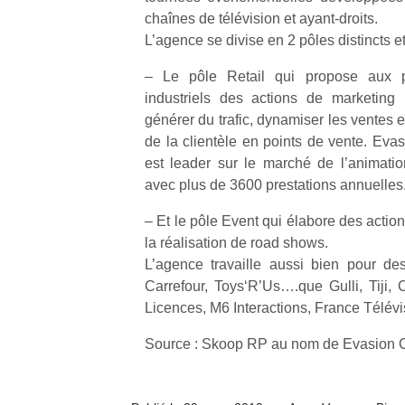
une
trampolines
l’
chaînes de télévision et ayant-droits.
nouvelle
pour les
L’agence se divise en 2 pôles distincts 
trottinette
grands et
– Le pôle Retail qui propose aux pri
mécanique
les petits !
Durant les
Ap
industriels des actions de marketing 
Beeper
vacances
co
Les
générer du trafic, dynamiser les ventes et
estivales
su
enfants
de la clientèle en points de vente. Eva
et avec le
de
débordent
est leader sur le marché de l’animati
retour des
co
souvent
avec plus de 3600 prestations annuelles
beaux
fe
d’énergie.
jours, c’est
he
Varier les
– Et le pôle Event qui élabore des actio
l’occasion
di
occupations
la réalisation de road shows.
rêvée
de
n’est pas
L’agence travaille aussi bien pour de
pour les
re
toujours
Carrefour, Toys‘R’Us….que Gulli, Tiji,
enfants
de
simple.
de…
d’
Licences, M6 Interactions, France Télév
Conjuguer
pe
divertissement,
Source : Skoop RP au nom de Evasion
pr
activité
15
physique
ou
apprentissage…