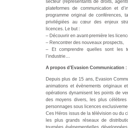
secteur (représentants de droits, agents
qu
plateformes de communication et d’in
so
programme original de conférences, ta
s
c
privilégiées au cœur des enjeux st
p
licences. Le but :
en
– Découvrir en avant-première les licen
Do
– Rencontrer des nouveaux prospects,
me
– Et comprendre quelles sont les 
am
l’industrie…
à 
co
A propos d’Evasion Communication :
…
Depuis plus de 15 ans, Evasion Commu
animations et évènements originaux et
opérations dynamisent les points de ven
des moyens divers, les plus célèbres 
personnages sous licences exclusivemen
Ces Héros issus de la télévision ou du 
les plus grands réseaux de distributi
NextGen,
Des
tournées évènementielles développées 