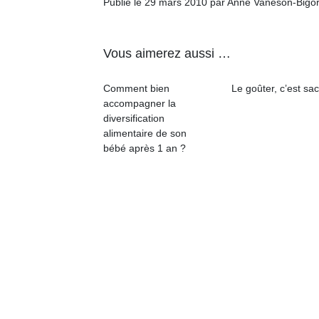
Publié le 29 mars 2010 par Anne Vaneson-Bigo
Vous aimerez aussi …
Comment bien
Le goûter, c’est sac
accompagner la
diversification
alimentaire de son
bébé après 1 an ?