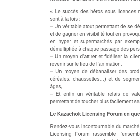
« Le succès des héros sous licences n
sont à la fois :
– Un véritable atout permettant de se d
et de gagner en visibilité tout en provo
en hyper et supermarchés par exemple
Un
démultipliée à chaque passage des pers
– Un moyen d’attirer et fidéliser la clien
revenir sur le lieu de l’animation,
p
– Un moyen de débanaliser des produ
e
céréales, chaussettes…) et de segment
u
âges,
– Et enfin un véritable relais de va
permettant de toucher plus facilement ses
Le Kazachok Licensing Forum en qu
cl
Le
Rendez-vous incontournable du marché 
pe
Licensing Forum rassemble l’ensemb
qu