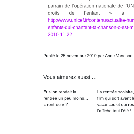
parrain de l’opération nationale de l’
droits de l’enfant » à l’
NextGen,
l’
Des
http://www.unicef.fr/contenu/actualite-hu
une
trampolines
enfants-qui-chantent-ta-chanson-c-est-m
nouvelle
pour les
2010-11-22
trottinette
grands et
mécanique
Ap
les petits !
Beeper
co
Durant les
Publié le 25 novembre 2010 par Anne Vaneson
Les
su
vacances
enfants
de
estivales
débordent
co
et avec le
souvent
fe
Vous aimerez aussi …
retour des
d’énergie.
he
beaux
Varier les
di
jours, c’est
Et si on rendait la
La rentrée scolaire
occupations
de
l’occasion
rentrée un peu moins…
film qui sort avant l
n’est pas
re
rêvée
« rentrée » ?
vacances et qui res
toujours
de
pour les
l’affiche tout l’été !
simple.
d’
enfants
Conjuguer
pe
de…
divertissement,
pr
activité
15