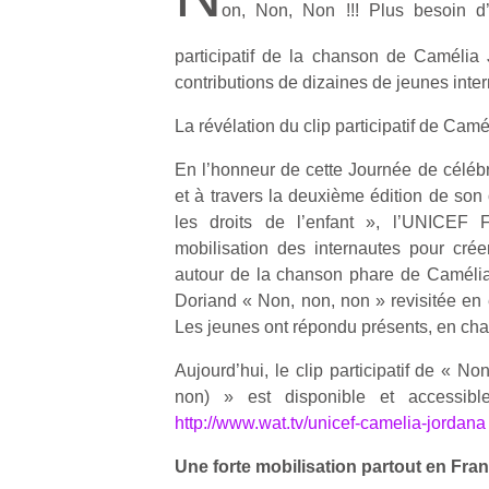
on, Non, Non !!! Plus besoin d’
participatif de la chanson de Camélia
contributions de dizaines de jeunes inte
La révélation du clip participatif de Ca
Un
En l’honneur de cette Journée de célébra
et à travers la deuxième édition de son
les droits de l’enfant », l’UNICEF 
p
mobilisation des internautes pour créer
e
autour de la chanson phare de Camélia
u
Doriand « Non, non, non » revisitée en e
Les jeunes ont répondu présents, en chan
Aujourd’hui, le clip participatif de « Non
non) » est disponible et accessibl
cl
http://www.wat.tv/unicef-camelia-jordana
Le
pe
Une forte mobilisation partout en Fra
qu