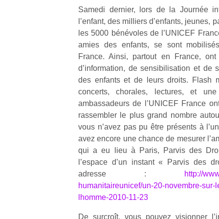
qu
Samedi dernier, lors de la Journée in
so
l’enfant, des milliers d’enfants, jeunes, 
s
les 5000 bénévoles de l’UNICEF France
c
amies des enfants, se sont mobilis
p
France. Ainsi, partout en France, on
en
Do
d’information, de sensibilisation et de 
me
des enfants et de leurs droits. Flash m
am
concerts, chorales, lectures, et un
à 
ambassadeurs de l’UNICEF France ont 
co
rassembler le plus grand nombre autour 
…
vous n’avez pas pu être présents à l’u
avez encore une chance de mesurer l’am
qui a eu lieu à Paris, Parvis des Dro
l’espace d’un instant « Parvis des dro
adresse :
http://www
humanitaireunicef/un-20-novembre-sur-le
lhomme-2010-11-23
De surcroît, vous pouvez visionner l’