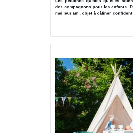
Les peluches quelles qu’elles soien
er, comprendre et
des compagnons pour les enfants. 
…
meilleur ami, objet à câliner, confiden