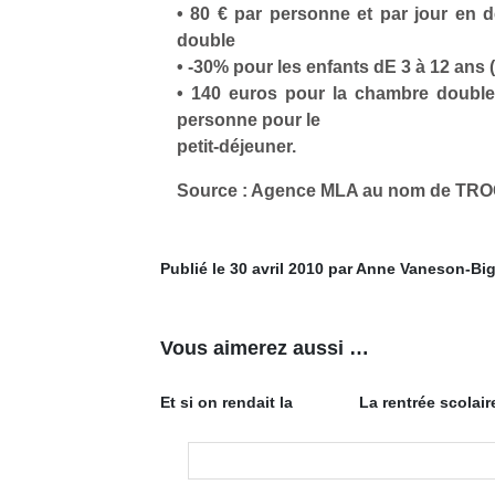
• 80 € par personne et par jour en
double
• -30% pour les enfants dE 3 à 12 ans (
• 140 euros pour la chambre double
personne pour le
petit-déjeuner.
Source : Agence MLA au nom de TR
Publié le 30 avril 2010 par Anne Vaneson-Bi
Vous aimerez aussi …
Et si on rendait la
La rentrée scolair
rentrée un peu
un film qui sort a
moins… « rentrée » ?
les vacances et q
reste à l’affiche t