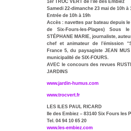
1er TROC VERT de l’île des Embiez
Samedi 22-dimanche 23 mai de 10h à 
Entrée de 10h à 19h
Accès : navettes par bateau depuis l
de Six-Fours-les-Plages) Sous l
STÉPHANE MARIE, journaliste, auteur, 
chef et animateur de l’émission “
France 5, du paysagiste JEAN MUS e
municipalité de SIX-FOURS.
AVEC le concours des revues RUS
JARDINS
www.jardin-humus.com
www.trocvert.fr
LES ILES PAUL RICARD
Ile des Embiez – 83140 Six Fours les 
Tel. 04 94 10 65 20
www.les-embiez.com