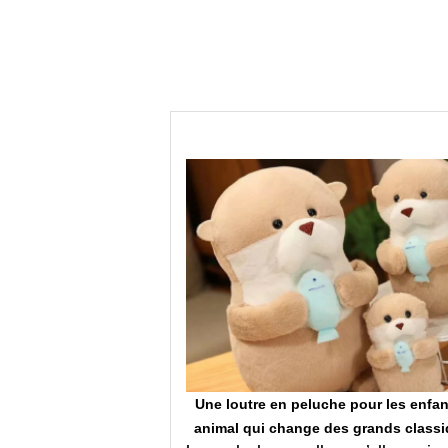
viendra grand !
Une loutre en peluche pour les enfan
onstituent un véritable
animal qui change des grands classi
ssage qui permet aux